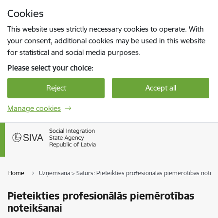
Skip to page content
Cookies
Press
to search
Enter
This website uses strictly necessary cookies to operate. With
your consent, additional cookies may be used in this website
for statistical and social media purposes.
Please select your choice:
Reject
Accept all
Manage cookies
Home
Uzņemšana > Saturs: Pieteikties profesionālās piemērotības noteik
Pieteikties profesionālās piemērotības
noteikšanai