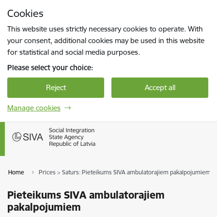
Skip to page content
Cookies
Press
to search
Enter
This website uses strictly necessary cookies to operate. With
your consent, additional cookies may be used in this website
for statistical and social media purposes.
Please select your choice:
Reject
Accept all
Manage cookies
Home
Prices > Saturs: Pieteikums SIVA ambulatorajiem pakalpojumiem
Pieteikums SIVA ambulatorajiem
pakalpojumiem