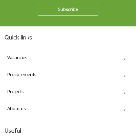
Footer
Quick links
Vacancies
Procurements
Projects
About us
Useful