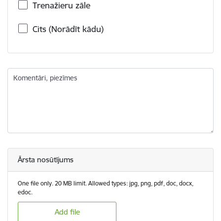
Trenažieru zāle
Cits (Norādīt kādu)
Komentāri, piezīmes
Ārsta nosūtījums
One file only. 20 MB limit. Allowed types: jpg, png, pdf, doc, docx,
edoc.
Add file