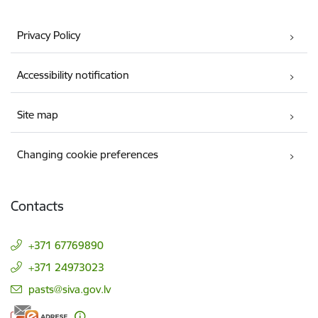
Privacy Policy
Accessibility notification
Site map
Changing cookie preferences
Contacts
+371 67769890
+371 24973023
E-mail:
pasts@siva.gov.lv