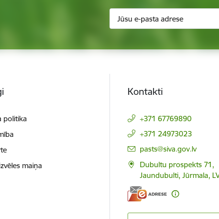
i
Kontakti
 politika
+371 67769890
+371 24973023
mība
E-pasts:
pasts@siva.gov.lv
te
Dubultu prospekts 71,
izvēles maiņa
Jaundubulti, Jūrmala, L