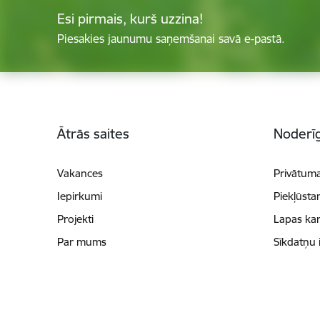
Esi pirmais, kurš uzzina!
Piesakies jaunumu saņemšanai savā e-pastā.
Kājene
Ātrās saites
Noderīg
Vakances
Privātuma
Iepirkumi
Piekļūsta
Projekti
Lapas kar
Par mums
Sīkdatņu 