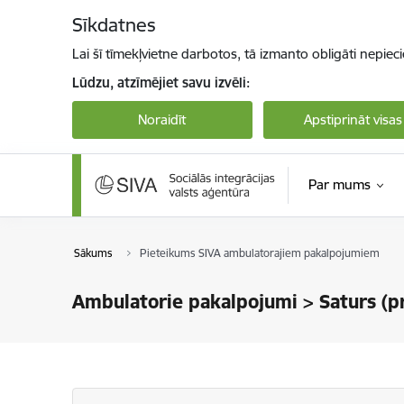
Pāriet uz lapas saturu
Sīkdatnes
Lai šī tīmekļvietne darbotos, tā izmanto obligāti nepiec
Lūdzu, atzīmējiet savu izvēli:
Noraidīt
Apstiprināt visas
Par mums
Sākums
Pieteikums SIVA ambulatorajiem pakalpojumiem
Ambulatorie pakalpojumi > Saturs (p