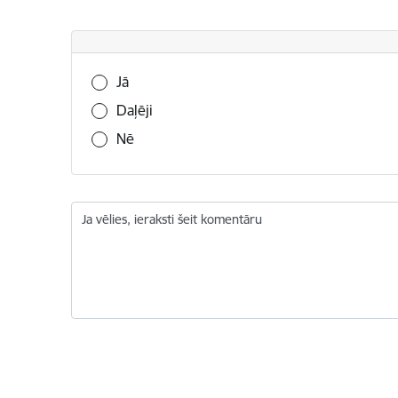
Vai šī informācija bija noderīga?
Jā
Daļēji
Nē
Ja vēlies, ieraksti šeit komentāru