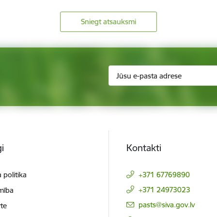
Sniegt atsauksmi
i
Kontakti
 politika
+371 67769890
+371 24973023
mība
E-pasts:
pasts@siva.gov.lv
te