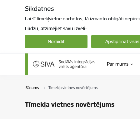
Pāriet uz lapas saturu
Sīkdatnes
Lai šī tīmekļvietne darbotos, tā izmanto obligāti nepiec
Lūdzu, atzīmējiet savu izvēli:
Noraidīt
Apstiprināt visas
Par mums
Sākums
Tīmekļa vietnes novērtējums
Tīmekļa vietnes novērtējums