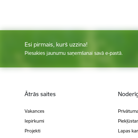
Esi pirmais, kurš uzzina!
Piesakies jaunumu saņemšanai savā e-pastā.
Kājene
Ātrās saites
Noderīg
Vakances
Privātuma
Iepirkumi
Piekļūsta
Projekti
Lapas kar