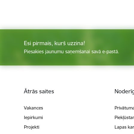
Esi pirmais, kurš uzzina!
Piesakies jaunumu saņemšanai savā e-pastā.
Kājene
Ātrās saites
Noderīg
Vakances
Privātuma
Iepirkumi
Piekļūsta
Projekti
Lapas kar