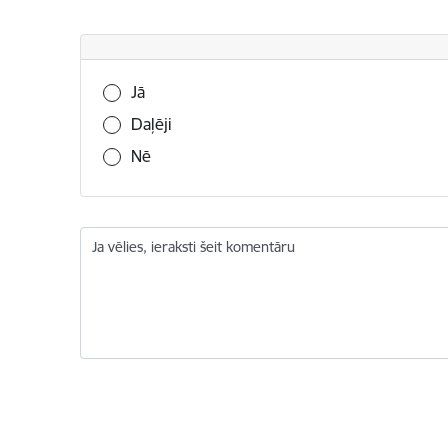
Vai šī informācija bija noderīga?
Jā
Daļēji
Nē
Ja vēlies, ieraksti šeit komentāru