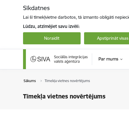
Pāriet uz lapas saturu
Sīkdatnes
Lai šī tīmekļvietne darbotos, tā izmanto obligāti nepiec
Lūdzu, atzīmējiet savu izvēli:
Noraidīt
Apstiprināt visas
Par mums
Sākums
Tīmekļa vietnes novērtējums
Tīmekļa vietnes novērtējums