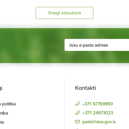
Sniegt atsauksmi
i
Kontakti
 politika
+371 67769890
+371 24973023
mība
E-pasts:
pasts@siva.gov.lv
te