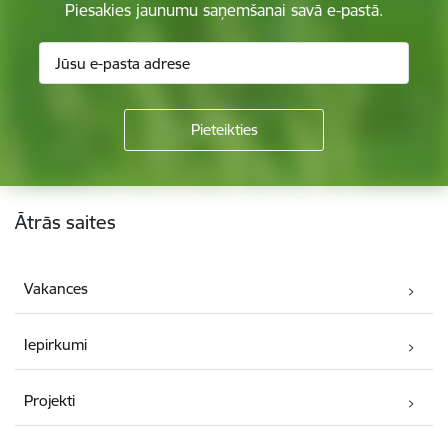
Piesakies jaunumu saņemšanai savā e-pastā.
Kājene
Ātrās saites
Vakances
Iepirkumi
Projekti