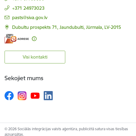
+371 24973023
E-pasts:
pasts@siva.gov.lv
Dubultu prospekts 71, Jaundubulti, Jūrmala, LV-2015
Visi kontakti
Sekojiet mums
© 2026 Sociālās integrācijas valsts aģentūra, publicētā satura visas tiesības
aizsargātas.