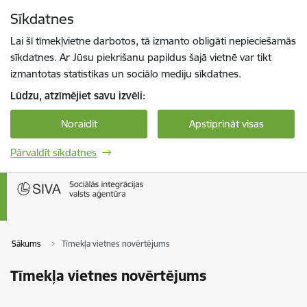
Pāriet uz lapas saturu
Sīkdatnes
Spied
lai meklētu
Enter
Lai šī tīmekļvietne darbotos, tā izmanto obligāti nepieciešamās
sīkdatnes. Ar Jūsu piekrišanu papildus šajā vietnē var tikt
izmantotas statistikas un sociālo mediju sīkdatnes.
Lūdzu, atzīmējiet savu izvēli:
Noraidīt
Apstiprināt visas
Pārvaldīt sīkdatnes
Sākums
Tīmekļa vietnes novērtējums
Tīmekļa vietnes novērtējums