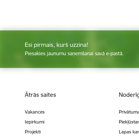
Esi pirmais, kurš uzzina!
Piesakies jaunumu saņemšanai savā e-pastā.
Kājene
Ātrās saites
Noderīg
Vakances
Privātuma
Iepirkumi
Piekļūsta
Projekti
Lapas kar