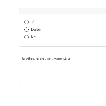
Vai šī informācija bija noderīga?
Jā
Daļēji
Nē
Ja vēlies, ieraksti šeit komentāru