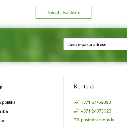
Sniegt atsauksmi
i
Kontakti
 politika
+371 67769890
+371 24973023
mība
E-pasts:
pasts@siva.gov.lv
te