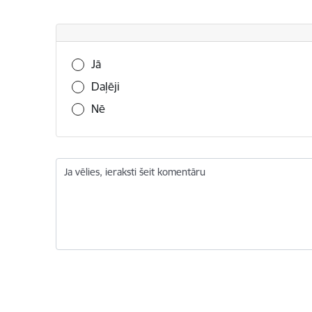
Vai šī informācija bija noderīga?
Jā
Daļēji
Nē
Ja vēlies, ieraksti šeit komentāru