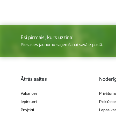
Esi pirmais, kurš uzzina!
Piesakies jaunumu saņemšanai savā e-pastā.
Kājene
Ātrās saites
Noderīg
Vakances
Privātuma
Iepirkumi
Piekļūsta
Projekti
Lapas kar