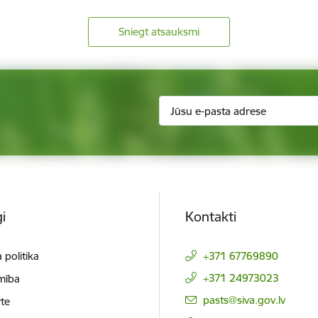
Sniegt atsauksmi
i
Kontakti
 politika
+371 67769890
+371 24973023
mība
E-pasts:
pasts@siva.gov.lv
te