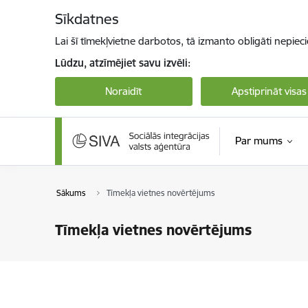
Pāriet uz lapas saturu
Sīkdatnes
Lai šī tīmekļvietne darbotos, tā izmanto obligāti nepiec
Lūdzu, atzīmējiet savu izvēli:
Noraidīt
Apstiprināt visas
Par mums
Sākums
Tīmekļa vietnes novērtējums
Tīmekļa vietnes novērtējums