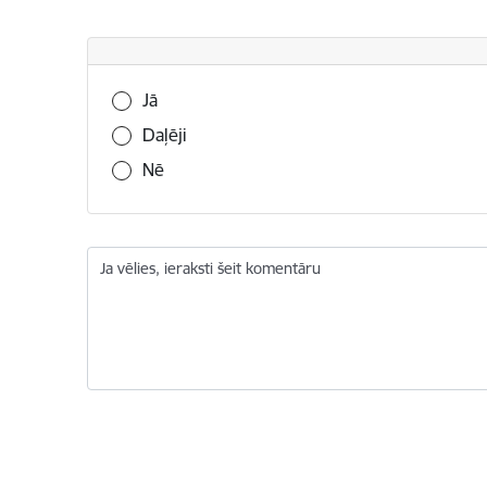
Vai šī informācija bija noderīga?
Jā
Daļēji
Nē
Ja vēlies, ieraksti šeit komentāru