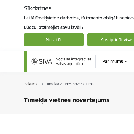
Pāriet uz lapas saturu
Sīkdatnes
Lai šī tīmekļvietne darbotos, tā izmanto obligāti nepiec
Lūdzu, atzīmējiet savu izvēli:
Noraidīt
Apstiprināt visas
Par mums
Sākums
Tīmekļa vietnes novērtējums
Tīmekļa vietnes novērtējums