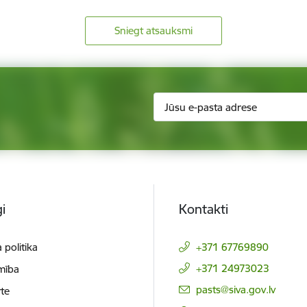
Sniegt atsauksmi
i
Kontakti
 politika
+371 67769890
+371 24973023
mība
E-pasts:
pasts@siva.gov.lv
te