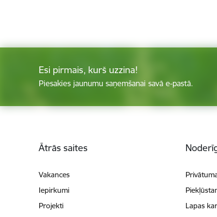
Esi pirmais, kurš uzzina!
Piesakies jaunumu saņemšanai savā e-pastā.
Kājene
Ātrās saites
Noderīg
Vakances
Privātuma
Iepirkumi
Piekļūsta
Projekti
Lapas kar