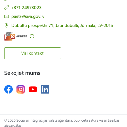
+371 24973023
E-pasts:
pasts@siva.gov.lv
Dubultu prospekts 71, Jaundubulti, Jūrmala, LV-2015
Visi kontakti
Sekojiet mums
© 2026 Sociālās integrācijas valsts aģentūra, publicētā satura visas tiesības
aizsargātas.