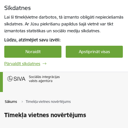
Pāriet uz lapas saturu
Sīkdatnes
Spied
lai meklētu
Enter
Lai šī tīmekļvietne darbotos, tā izmanto obligāti nepieciešamās
sīkdatnes. Ar Jūsu piekrišanu papildus šajā vietnē var tikt
izmantotas statistikas un sociālo mediju sīkdatnes.
Lūdzu, atzīmējiet savu izvēli:
Noraidīt
Apstiprināt visas
Pārvaldīt sīkdatnes
Sākums
Tīmekļa vietnes novērtējums
Tīmekļa vietnes novērtējums