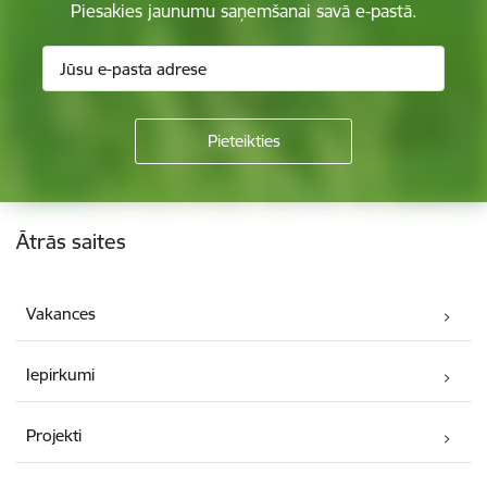
Piesakies jaunumu saņemšanai savā e-pastā.
Kājene
Ātrās saites
Vakances
Iepirkumi
Projekti