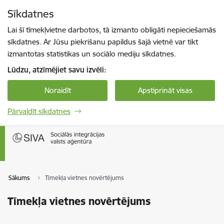
Pāriet uz lapas saturu
Sīkdatnes
Spied
lai meklētu
Enter
Lai šī tīmekļvietne darbotos, tā izmanto obligāti nepieciešamās
sīkdatnes. Ar Jūsu piekrišanu papildus šajā vietnē var tikt
izmantotas statistikas un sociālo mediju sīkdatnes.
Lūdzu, atzīmējiet savu izvēli:
Noraidīt
Apstiprināt visas
Pārvaldīt sīkdatnes
Sākums
Tīmekļa vietnes novērtējums
Tīmekļa vietnes novērtējums