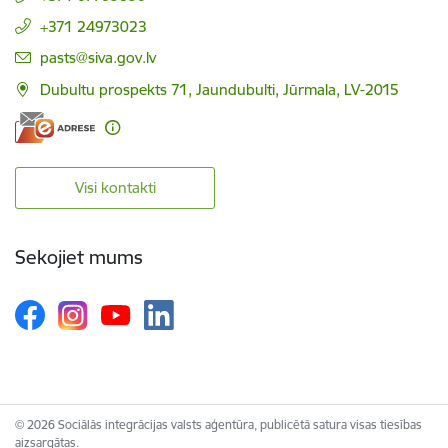
+371 24973023
E-pasts:
pasts@siva.gov.lv
Dubultu prospekts 71, Jaundubulti, Jūrmala, LV-2015
Visi kontakti
Sekojiet mums
© 2026 Sociālās integrācijas valsts aģentūra, publicētā satura visas tiesības
aizsargātas.