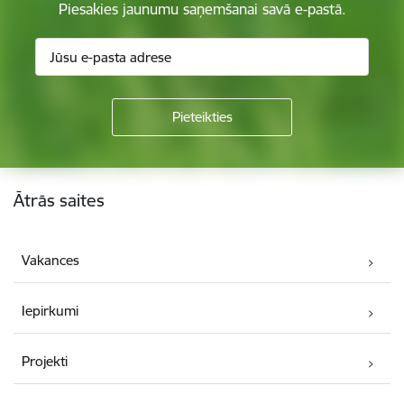
Piesakies jaunumu saņemšanai savā e-pastā.
Kājene
Ātrās saites
Vakances
Iepirkumi
Projekti