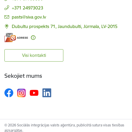
+371 24973023
E-pasts:
pasts@siva.gov.lv
Dubultu prospekts 71, Jaundubulti, Jūrmala, LV-2015
Visi kontakti
Sekojiet mums
© 2026 Sociālās integrācijas valsts aģentūra, publicētā satura visas tiesības
aizsargātas.