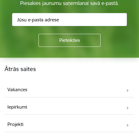
Piesakies jaunumu saņemšanai savā e-pastā.
Kājene
Ātrās saites
Vakances
Iepirkumi
Projekti