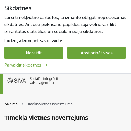
Pāriet uz lapas saturu
Sīkdatnes
Spied
lai meklētu
Enter
Lai šī tīmekļvietne darbotos, tā izmanto obligāti nepieciešamās
sīkdatnes. Ar Jūsu piekrišanu papildus šajā vietnē var tikt
izmantotas statistikas un sociālo mediju sīkdatnes.
Lūdzu, atzīmējiet savu izvēli:
Noraidīt
Apstiprināt visas
Pārvaldīt sīkdatnes
Sākums
Tīmekļa vietnes novērtējums
Tīmekļa vietnes novērtējums