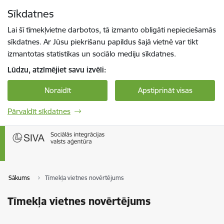
Pāriet uz lapas saturu
Sīkdatnes
Spied
lai meklētu
Enter
Lai šī tīmekļvietne darbotos, tā izmanto obligāti nepieciešamās
sīkdatnes. Ar Jūsu piekrišanu papildus šajā vietnē var tikt
izmantotas statistikas un sociālo mediju sīkdatnes.
Lūdzu, atzīmējiet savu izvēli:
Noraidīt
Apstiprināt visas
Pārvaldīt sīkdatnes
Sākums
Tīmekļa vietnes novērtējums
Tīmekļa vietnes novērtējums