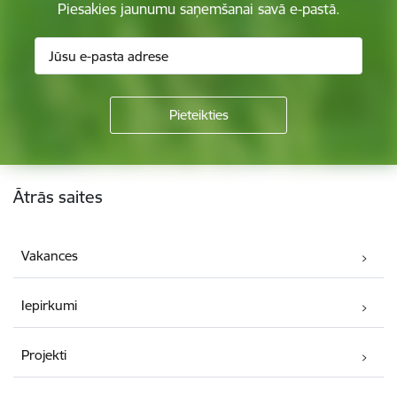
Piesakies jaunumu saņemšanai savā e-pastā.
Kājene
Ātrās saites
Vakances
Iepirkumi
Projekti