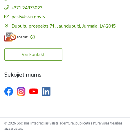
+371 24973023
E-pasts:
pasts@siva.gov.lv
Dubultu prospekts 71, Jaundubulti, Jūrmala, LV-2015
Visi kontakti
Sekojiet mums
© 2026 Sociālās integrācijas valsts aģentūra, publicētā satura visas tiesības
aizsargātas.