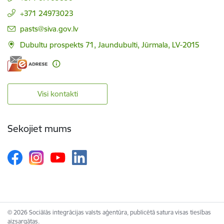
+371 24973023
E-pasts:
pasts@siva.gov.lv
Dubultu prospekts 71, Jaundubulti, Jūrmala, LV-2015
Visi kontakti
Sekojiet mums
© 2026 Sociālās integrācijas valsts aģentūra, publicētā satura visas tiesības
aizsargātas.