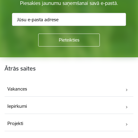
Piesakies jaunumu saņemšanai savā e-pastā.
Kājene
Ātrās saites
Vakances
Iepirkumi
Projekti