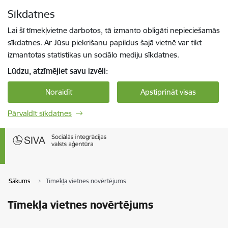
Pāriet uz lapas saturu
Sīkdatnes
Spied
lai meklētu
Enter
Lai šī tīmekļvietne darbotos, tā izmanto obligāti nepieciešamās
sīkdatnes. Ar Jūsu piekrišanu papildus šajā vietnē var tikt
izmantotas statistikas un sociālo mediju sīkdatnes.
Lūdzu, atzīmējiet savu izvēli:
Noraidīt
Apstiprināt visas
Pārvaldīt sīkdatnes
Sākums
Tīmekļa vietnes novērtējums
Tīmekļa vietnes novērtējums