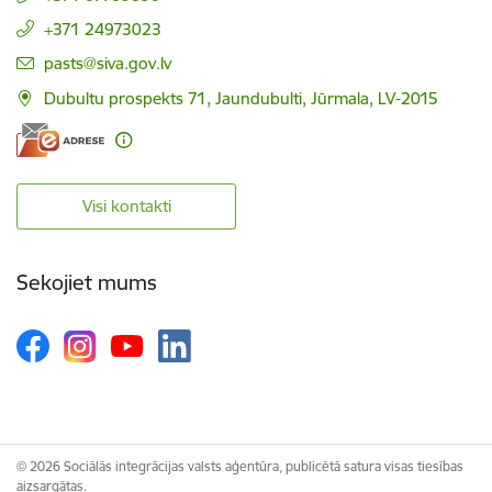
+371 24973023
E-pasts:
pasts@siva.gov.lv
Dubultu prospekts 71, Jaundubulti, Jūrmala, LV-2015
Visi kontakti
Sekojiet mums
© 2026 Sociālās integrācijas valsts aģentūra, publicētā satura visas tiesības
aizsargātas.