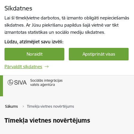
Pāriet uz lapas saturu
Sīkdatnes
Spied
lai meklētu
Enter
Lai šī tīmekļvietne darbotos, tā izmanto obligāti nepieciešamās
sīkdatnes. Ar Jūsu piekrišanu papildus šajā vietnē var tikt
izmantotas statistikas un sociālo mediju sīkdatnes.
Lūdzu, atzīmējiet savu izvēli:
Noraidīt
Apstiprināt visas
Pārvaldīt sīkdatnes
Sākums
Tīmekļa vietnes novērtējums
Tīmekļa vietnes novērtējums