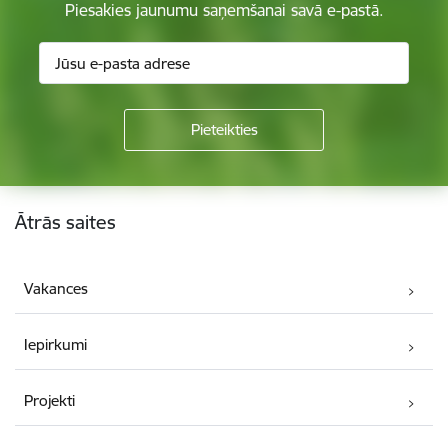
Piesakies jaunumu saņemšanai savā e-pastā.
Kājene
Ātrās saites
Vakances
Iepirkumi
Projekti