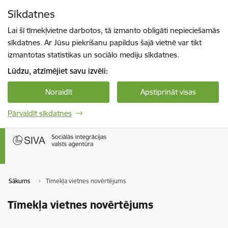
Pāriet uz lapas saturu
Sīkdatnes
Spied
lai meklētu
Enter
Lai šī tīmekļvietne darbotos, tā izmanto obligāti nepieciešamās
sīkdatnes. Ar Jūsu piekrišanu papildus šajā vietnē var tikt
izmantotas statistikas un sociālo mediju sīkdatnes.
Lūdzu, atzīmējiet savu izvēli:
Noraidīt
Apstiprināt visas
Pārvaldīt sīkdatnes
Sākums
Tīmekļa vietnes novērtējums
Tīmekļa vietnes novērtējums