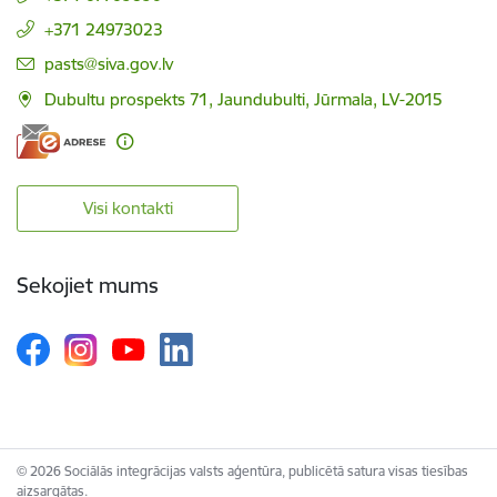
+371 24973023
E-pasts:
pasts@siva.gov.lv
Dubultu prospekts 71, Jaundubulti, Jūrmala, LV-2015
Visi kontakti
Sekojiet mums
© 2026 Sociālās integrācijas valsts aģentūra, publicētā satura visas tiesības
aizsargātas.