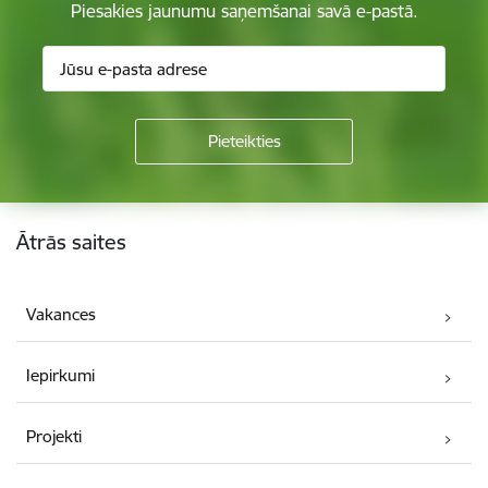
Piesakies jaunumu saņemšanai savā e-pastā.
Kājene
Ātrās saites
Vakances
Iepirkumi
Projekti