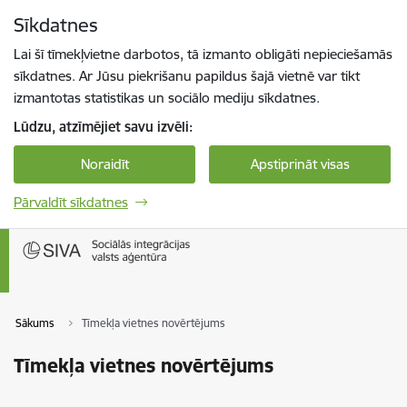
Pāriet uz lapas saturu
Sīkdatnes
Spied
lai meklētu
Enter
Lai šī tīmekļvietne darbotos, tā izmanto obligāti nepieciešamās
sīkdatnes. Ar Jūsu piekrišanu papildus šajā vietnē var tikt
izmantotas statistikas un sociālo mediju sīkdatnes.
Lūdzu, atzīmējiet savu izvēli:
Noraidīt
Apstiprināt visas
Pārvaldīt sīkdatnes
Sākums
Tīmekļa vietnes novērtējums
Tīmekļa vietnes novērtējums