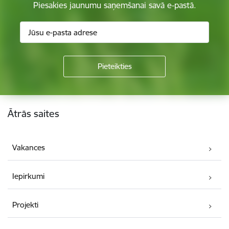
Piesakies jaunumu saņemšanai savā e-pastā.
Kājene
Ātrās saites
Vakances
Iepirkumi
Projekti