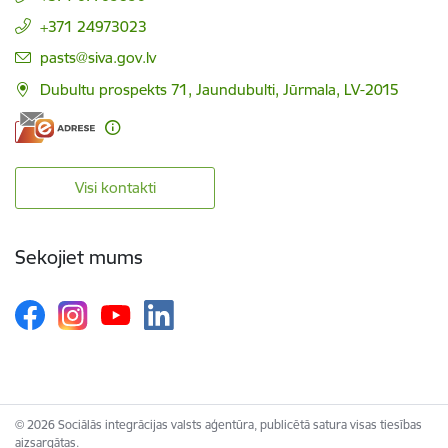
+371 24973023
E-pasts:
pasts@siva.gov.lv
Dubultu prospekts 71, Jaundubulti, Jūrmala, LV-2015
Visi kontakti
Sekojiet mums
© 2026 Sociālās integrācijas valsts aģentūra, publicētā satura visas tiesības
aizsargātas.