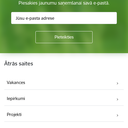
Piesakies jaunumu saņemšanai savā e-pastā.
Kājene
Ātrās saites
Vakances
Iepirkumi
Projekti