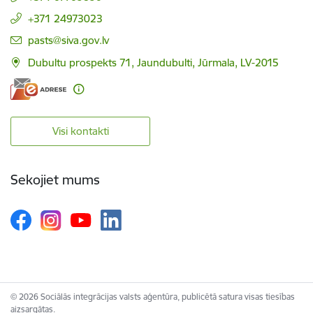
+371 24973023
E-pasts:
pasts@siva.gov.lv
Dubultu prospekts 71, Jaundubulti, Jūrmala, LV-2015
Visi kontakti
Sekojiet mums
© 2026 Sociālās integrācijas valsts aģentūra, publicētā satura visas tiesības
aizsargātas.