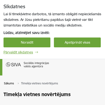
Pāriet uz lapas saturu
Sīkdatnes
Spied
lai meklētu
Enter
Lai šī tīmekļvietne darbotos, tā izmanto obligāti nepieciešamās
sīkdatnes. Ar Jūsu piekrišanu papildus šajā vietnē var tikt
izmantotas statistikas un sociālo mediju sīkdatnes.
Lūdzu, atzīmējiet savu izvēli:
Noraidīt
Apstiprināt visas
Pārvaldīt sīkdatnes
Sākums
Tīmekļa vietnes novērtējums
Tīmekļa vietnes novērtējums