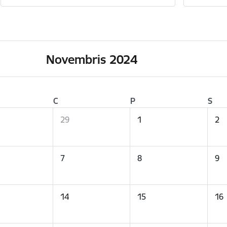
Novembris 2024
C
P
S
29
1
2
7
8
9
14
15
16