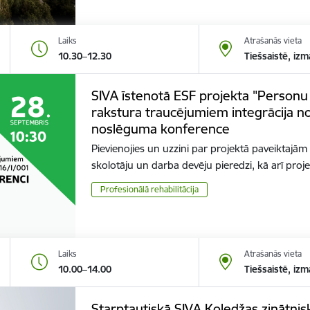
Laiks
Atrašanās vieta
10.30–12.30
Tiešsaistē, izm
SIVA īstenotā ESF projekta "Personu ar
rakstura traucējumiem integrācija no
noslēguma konference
Pievienojies un uzzini par projektā paveiktajām 
skolotāju un darba devēju pieredzi, kā arī pro
Profesionālā rehabilitācija
Laiks
Atrašanās vieta
10.00–14.00
Tiešsaistē, izm
Starptautiskā SIVA Koledžas zinātnisk