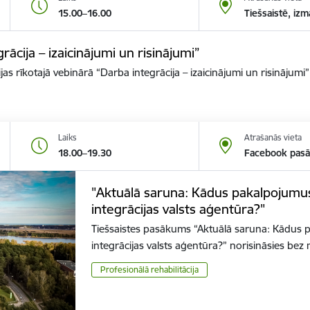
15.00–16.00
Tiešsaistē, izm
ācija – izaicinājumi un risinājumi”
as rīkotajā vebinārā “Darba integrācija – izaicinājumi un risinājumi”
Laiks
Atrašanās vieta
18.00–19.30
Facebook pasā
"Aktuālā saruna: Kādus pakalpojumus
integrācijas valsts aģentūra?"
Tiešsaistes pasākums “Aktuālā saruna: Kādus 
integrācijas valsts aģentūra?” norisināsies be
Profesionālā rehabilitācija