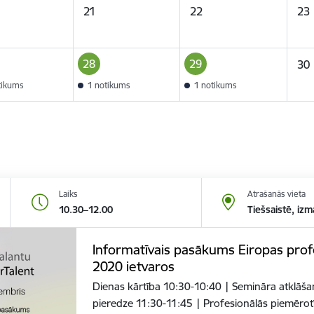
21
22
23
28
29
30
tikums
1 notikums
1 notikums
Laiks
Atrašanās vieta
10.30–12.00
Tiešsaistē, izm
Informatīvais pasākums Eiropas prof
2020 ietvaros
Dienas kārtība 10:30-10:40 | Semināra atklāšan
pieredze 11:30-11:45 | Profesionālās piemēro