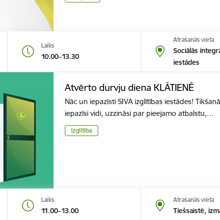
Atrašanās vieta
Laiks
Sociālās integr
10.00–13.30
iestādes
Atvērto durvju diena KLĀTIENĒ
Nāc un iepazīsti SIVA izglītības iestādes! Tikšanā
iepazīsi vidi, uzzināsi par pieejamo atbalstu,…
Izglītība
Laiks
Atrašanās vieta
11.00–13.00
Tiešsaistē, izm