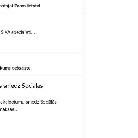
antojot Zoom lietotni
 SIVA speciālisti…
kums tiešsaistē
 sniedz Sociālās
pakalpojumu sniedz Sociālās
z maksas…