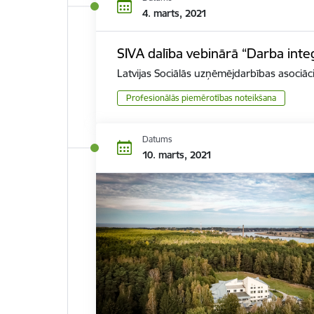
4. marts, 2021
SIVA dalība vebinārā “Darba integr
Latvijas Sociālās uzņēmējdarbības asociācij
Profesionālās piemērotības noteikšana
Datums
10. marts, 2021