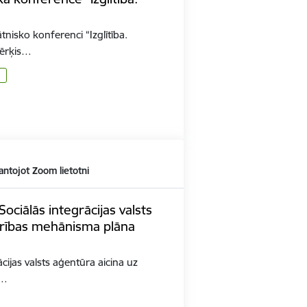
tnisko konferenci “Izglītība.
mērķis…
antojot Zoom lietotni
Sociālās integrācijas valsts
urības mehānisma plāna
ācijas valsts aģentūra aicina uz
u…