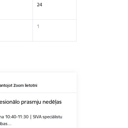
24
1
antojot Zoom lietotni
esionālo prasmju nedēļas
a 10:40-11:30 | SIVA speciālistu
tības…