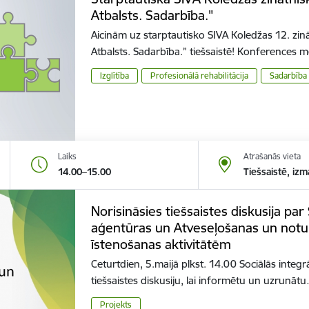
Atbalsts. Sadarbība."
Aicinām uz starptautisko SIVA Koledžas 12. zinā
Atbalsts. Sadarbība.” tiešsaistē! Konferences 
Izglītība
Profesionālā rehabilitācija
Sadarbība
Laiks
Atrašanās vieta
14.00–15.00
Tiešsaistē, izm
Norisināsies tiešsaistes diskusija par 
aģentūras un Atveseļošanas un not
īstenošanas aktivitātēm
Ceturtdien, 5.maijā plkst. 14.00 Sociālās integr
tiešsaistes diskusiju, lai informētu un uzrunāt
Projekts