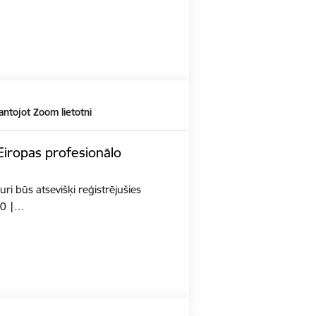
antojot Zoom lietotni
Eiropas profesionālo
ri būs atsevišķi reģistrējušies
40 |…