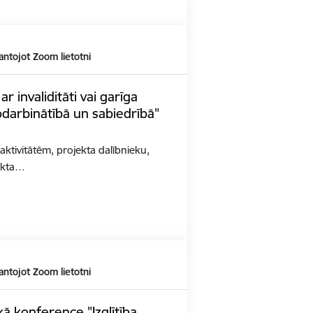
antojot Zoom lietotni
 invaliditāti vai garīga
darbinātībā un sabiedrībā"
aktivitātēm, projekta dalībnieku,
jekta…
antojot Zoom lietotni
ā konference "Izglītība.