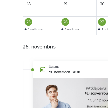
18
19
20
25
26
27
1 notikums
1 notikums
1 no
26. novembris
Datums
11. novembris, 2020