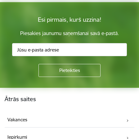
Esi pirmais, kurš uzzina!
Piesakies jaunumu saņemšanai savā e-pastā.
Kājene
Ātrās saites
Vakances
Iepirkumi