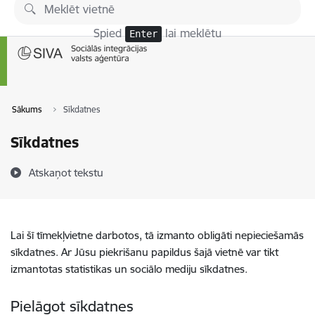
Pāriet uz lapas saturu
Spied
lai meklētu
Enter
Sākums
Sīkdatnes
Sīkdatnes
Atskaņot tekstu
Lai šī tīmekļvietne darbotos, tā izmanto obligāti nepieciešamās
sīkdatnes. Ar Jūsu piekrišanu papildus šajā vietnē var tikt
izmantotas statistikas un sociālo mediju sīkdatnes.
Pielāgot sīkdatnes