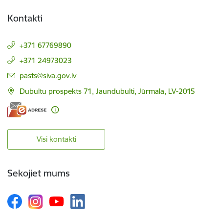
Kontakti
+371 67769890
+371 24973023
E-pasts:
pasts@siva.gov.lv
Dubultu prospekts 71, Jaundubulti, Jūrmala, LV-2015
Visi kontakti
Sekojiet mums