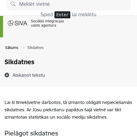
Pāriet uz lapas saturu
Spied
lai meklētu
Enter
Sākums
Sīkdatnes
Sīkdatnes
Atskaņot tekstu
Lai šī tīmekļvietne darbotos, tā izmanto obligāti nepieciešamās
sīkdatnes. Ar Jūsu piekrišanu papildus šajā vietnē var tikt
izmantotas statistikas un sociālo mediju sīkdatnes.
Pielāgot sīkdatnes