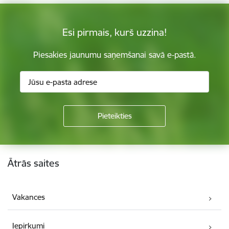
Esi pirmais, kurš uzzina!
Piesakies jaunumu saņemšanai savā e-pastā.
Kājene
Ātrās saites
Vakances
Iepirkumi