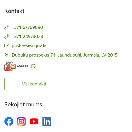
Kontakti
+371 67769890
+371 24973023
E-pasts:
pasts@siva.gov.lv
Dubultu prospekts 71, Jaundubulti, Jūrmala, LV-2015
Visi kontakti
Sekojiet mums