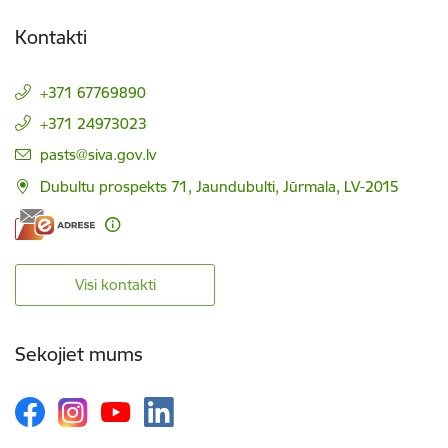
Kontakti
+371 67769890
+371 24973023
E-pasts:
pasts@siva.gov.lv
Dubultu prospekts 71, Jaundubulti, Jūrmala, LV-2015
Visi kontakti
Sekojiet mums