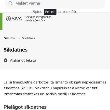
Pāriet uz lapas saturu
Spied
lai meklētu
Enter
Sākums
Sīkdatnes
Sīkdatnes
Atskaņot tekstu
Lai šī tīmekļvietne darbotos, tā izmanto obligāti nepieciešamās
sīkdatnes. Ar Jūsu piekrišanu papildus šajā vietnē var tikt
izmantotas statistikas un sociālo mediju sīkdatnes.
Pielāgot sīkdatnes