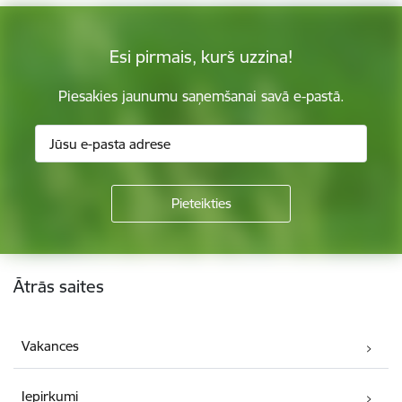
Esi pirmais, kurš uzzina!
Piesakies jaunumu saņemšanai savā e-pastā.
Kājene
Ātrās saites
Vakances
Iepirkumi