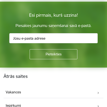
Esi pirmais, kurš uzzina!
Piesakies jaunumu saņemšanai savā e-pastā.
Kājene
Ātrās saites
Vakances
Iepirkumi