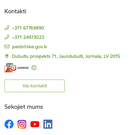
Kontakti
+371 67769890
+371 24973023
E-pasts:
pasts@siva.gov.lv
Dubultu prospekts 71, Jaundubulti, Jūrmala, LV-2015
Visi kontakti
Sekojiet mums