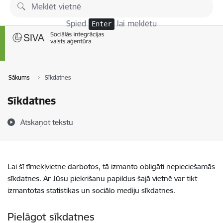
Pāriet uz lapas saturu
Spied
lai meklētu
Enter
Sākums
Sīkdatnes
Sīkdatnes
Atskaņot tekstu
Lai šī tīmekļvietne darbotos, tā izmanto obligāti nepieciešamās
sīkdatnes. Ar Jūsu piekrišanu papildus šajā vietnē var tikt
izmantotas statistikas un sociālo mediju sīkdatnes.
Pielāgot sīkdatnes