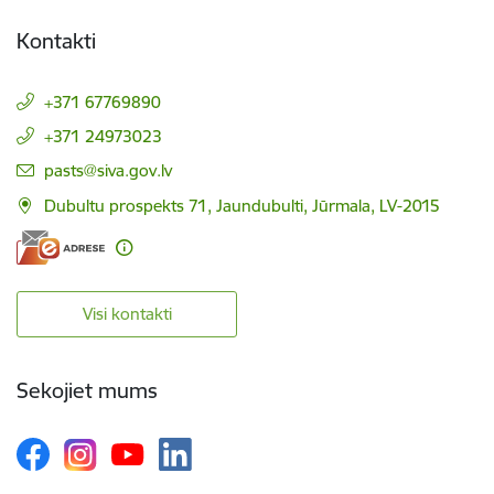
Kontakti
+371 67769890
+371 24973023
E-pasts:
pasts@siva.gov.lv
Dubultu prospekts 71, Jaundubulti, Jūrmala, LV-2015
Visi kontakti
Sekojiet mums