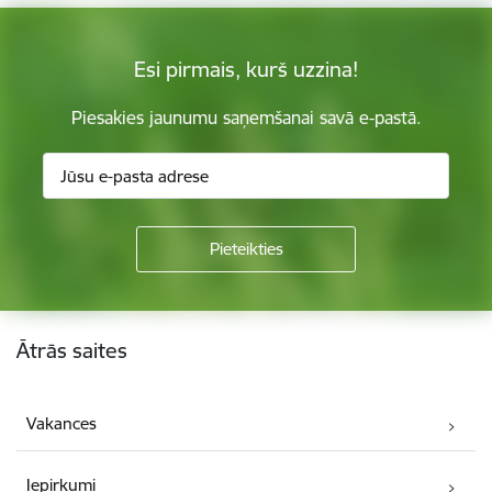
Esi pirmais, kurš uzzina!
Piesakies jaunumu saņemšanai savā e-pastā.
Kājene
Ātrās saites
Vakances
Iepirkumi