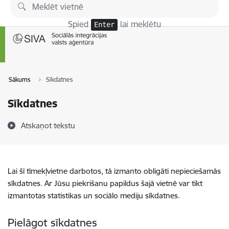
Pāriet uz lapas saturu
Spied
lai meklētu
Enter
Sākums
Sīkdatnes
Sīkdatnes
Atskaņot tekstu
Lai šī tīmekļvietne darbotos, tā izmanto obligāti nepieciešamās
sīkdatnes. Ar Jūsu piekrišanu papildus šajā vietnē var tikt
izmantotas statistikas un sociālo mediju sīkdatnes.
Pielāgot sīkdatnes