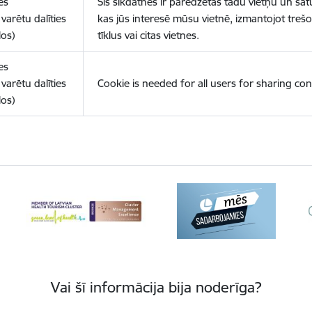
es
Šīs sīkdatnes ir paredzētas tādu vietņu un sat
varētu dalīties
kas jūs interesē mūsu vietnē, izmantojot treš
los)
tīklus vai citas vietnes.
es
varētu dalīties
Cookie is needed for all users for sharing con
los)
Vai šī informācija bija noderīga?