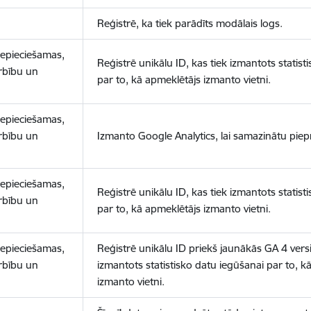
Reģistrē, ka tiek parādīts modālais logs.
nepieciešamas,
Reģistrē unikālu ID, kas tiek izmantots statist
arbību un
par to, kā apmeklētājs izmanto vietni.
nepieciešamas,
arbību un
Izmanto Google Analytics, lai samazinātu piep
nepieciešamas,
Reģistrē unikālu ID, kas tiek izmantots statist
arbību un
par to, kā apmeklētājs izmanto vietni.
nepieciešamas,
Reģistrē unikālu ID priekš jaunākās GA 4 versij
arbību un
izmantots statistisko datu iegūšanai par to, k
izmanto vietni.