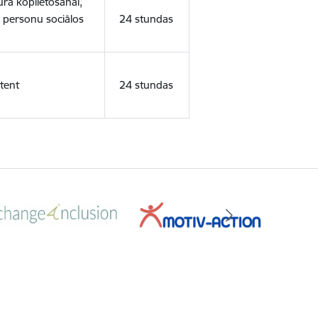
ura koplietošanai,
o personu sociālos
24 stundas
tent
24 stundas