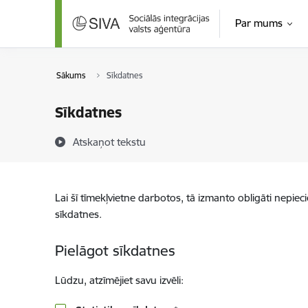
Pāriet uz lapas saturu
Par mums
Sākums
Sīkdatnes
Sīkdatnes
Atskaņot tekstu
Lai šī tīmekļvietne darbotos, tā izmanto obligāti nepiec
sīkdatnes.
Pielāgot sīkdatnes
Lūdzu, atzīmējiet savu izvēli: