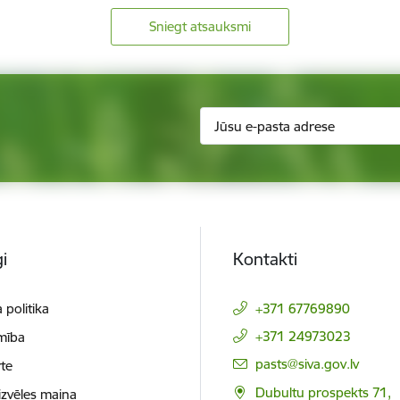
Sniegt atsauksmi
i
Kontakti
 politika
+371 67769890
+371 24973023
mība
E-pasts:
pasts@siva.gov.lv
te
Dubultu prospekts 71,
izvēles maiņa