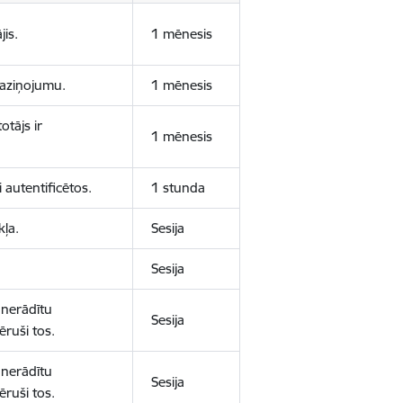
jis.
1 mēnesis
 paziņojumu.
1 mēnesis
otājs ir
1 mēnesis
 autentificētos.
1 stunda
kļa.
Sesija
Sesija
 nerādītu
Sesija
ēruši tos.
 nerādītu
Sesija
ēruši tos.