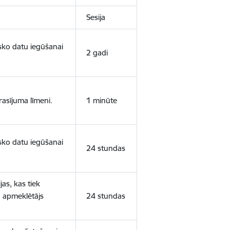
Sesija
isko datu iegūšanai
2 gadi
rasījuma līmeni.
1 minūte
isko datu iegūšanai
24 stundas
as, kas tiek
ā apmeklētājs
24 stundas