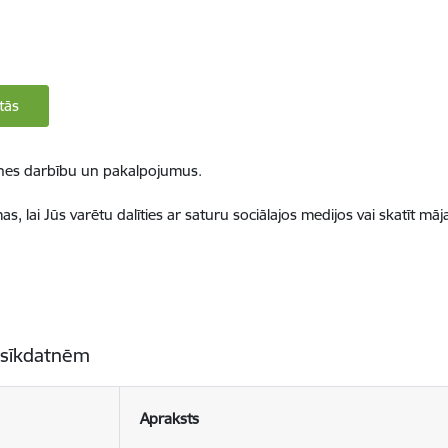
tās
ietnes darbību un pakalpojumus.
, lai Jūs varētu dalīties ar saturu sociālajos medijos vai skatīt mā
 sīkdatnēm
Apraksts