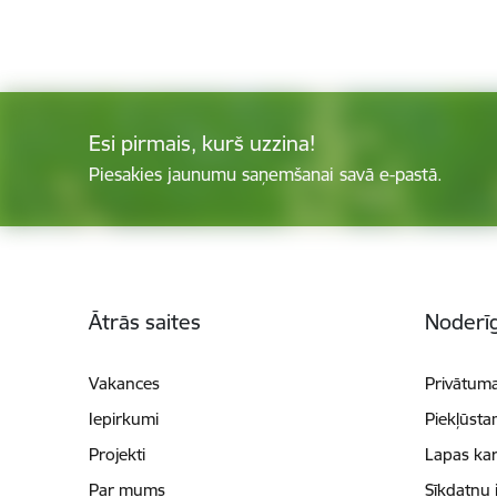
Esi pirmais, kurš uzzina!
Piesakies jaunumu saņemšanai savā e-pastā.
Kājene
Ātrās saites
Noderīg
Vakances
Privātuma
Iepirkumi
Piekļūsta
Projekti
Lapas kar
Par mums
Sīkdatņu 