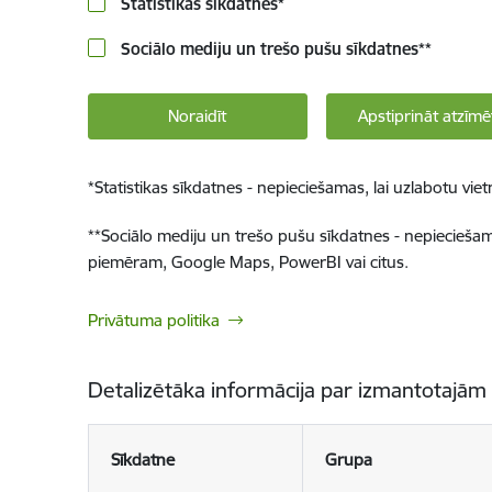
Statistikas sīkdatnes
*
Sociālo mediju un trešo pušu sīkdatnes
**
Noraidīt
Apstiprināt atzīmē
*
Statistikas sīkdatnes - nepieciešamas, lai uzlabotu v
**
Sociālo mediju un trešo pušu sīkdatnes - nepieciešamas
piemēram, Google Maps, PowerBI vai citus.
Privātuma politika
Detalizētāka informācija par izmantotajām
Sīkdatne
Grupa