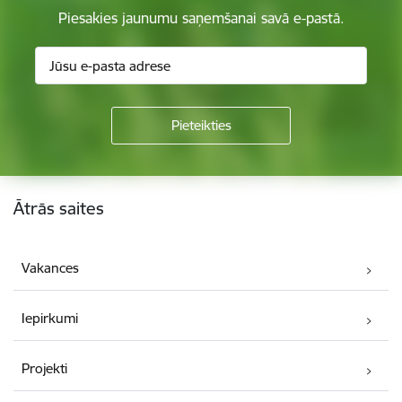
Piesakies jaunumu saņemšanai savā e-pastā.
Kājene
Ātrās saites
Vakances
Iepirkumi
Projekti