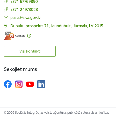
+371 67769890
+371 24973023
E-pasts:
pasts@siva.gov.lv
Dubultu prospekts 71, Jaundubulti, Jūrmala, LV-2015
Visi kontakti
Sekojiet mums
© 2026 Sociālās integrācijas valsts aģentūra, publicētā satura visas tiesības