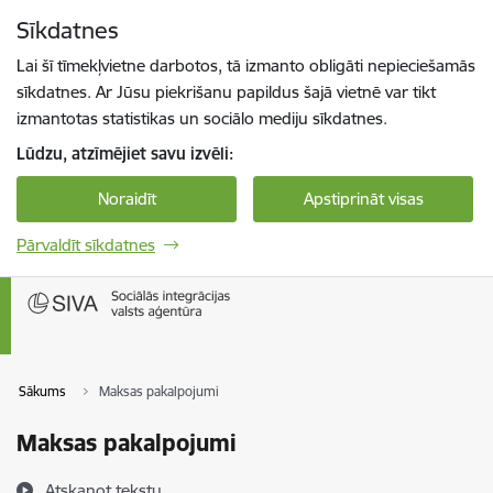
Pāriet uz lapas saturu
Sīkdatnes
Spied
lai meklētu
Enter
Lai šī tīmekļvietne darbotos, tā izmanto obligāti nepieciešamās
sīkdatnes. Ar Jūsu piekrišanu papildus šajā vietnē var tikt
izmantotas statistikas un sociālo mediju sīkdatnes.
Lūdzu, atzīmējiet savu izvēli:
Noraidīt
Apstiprināt visas
Pārvaldīt sīkdatnes
Sākums
Maksas pakalpojumi
Maksas pakalpojumi
Atskaņot tekstu