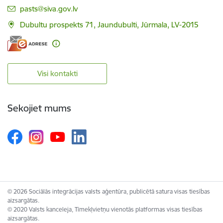
E-pasts:
pasts@siva.gov.lv
Dubultu prospekts 71, Jaundubulti, Jūrmala, LV-2015
Visi kontakti
Sekojiet mums
© 2026 Sociālās integrācijas valsts aģentūra, publicētā satura visas tiesības
aizsargātas.
© 2020 Valsts kanceleja, Tīmekļvietņu vienotās platformas visas tiesības
aizsargātas.