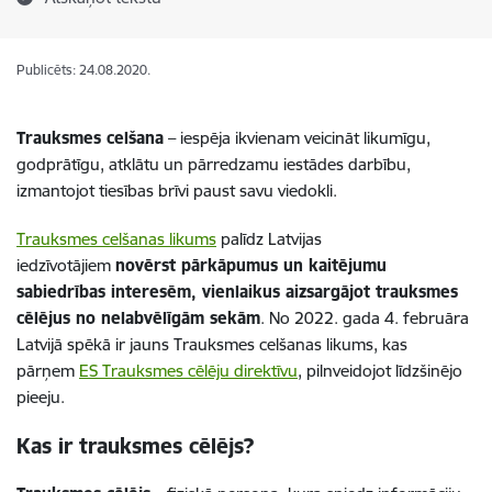
Publicēts: 24.08.2020.
Trauksmes celšana
– iespēja ikvienam veicināt likumīgu,
godprātīgu, atklātu un pārredzamu iestādes darbību,
izmantojot tiesības brīvi paust savu viedokli.
Trauksmes celšanas likums
palīdz Latvijas
iedzīvotājiem
novērst pārkāpumus un kaitējumu
sabiedrības interesēm, vienlaikus aizsargājot trauksmes
cēlējus no nelabvēlīgām sekām
. No 2022. gada 4. februāra
Latvijā spēkā ir jauns Trauksmes celšanas likums, kas
pārņem
ES Trauksmes cēlēju direktīvu
, pilnveidojot līdzšinējo
pieeju.
Kas ir trauksmes cēlējs?