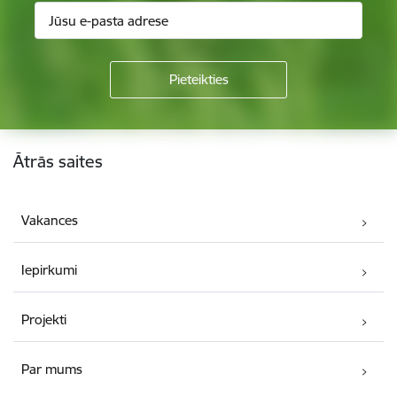
Kājene
Ātrās saites
Vakances
Iepirkumi
Projekti
Par mums