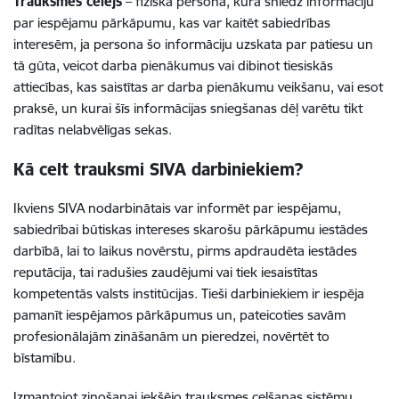
Trauksmes cēlējs
– fiziskā persona, kura sniedz informāciju
par iespējamu pārkāpumu, kas var kaitēt sabiedrības
interesēm, ja persona šo informāciju uzskata par patiesu un
tā gūta, veicot darba pienākumus vai dibinot tiesiskās
attiecības, kas saistītas ar darba pienākumu veikšanu, vai esot
praksē, un kurai šīs informācijas sniegšanas dēļ varētu tikt
radītas nelabvēlīgas sekas.
Kā celt trauksmi SIVA darbiniekiem?
Ikviens SIVA nodarbinātais var informēt par iespējamu,
sabiedrībai būtiskas intereses skarošu pārkāpumu iestādes
darbībā, lai to laikus novērstu, pirms apdraudēta iestādes
reputācija, tai radušies zaudējumi vai tiek iesaistītas
kompetentās valsts institūcijas. Tieši darbiniekiem ir iespēja
pamanīt iespējamos pārkāpumus un, pateicoties savām
profesionālajām zināšanām un pieredzei, novērtēt to
bīstamību.
Izmantojot ziņošanai iekšējo trauksmes celšanas sistēmu,