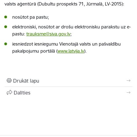
valsts aģentūrā (Dubultu prospekts 71, Jūrmalā, LV-2015):
nosūtot pa pastu;
elektroniski, nosūtot ar drošu elektronisku parakstu uz e-
pastu:
trauksme@siva.gov.lv
;
iesniedzot iesniegumu Vienotajā valsts un pašvaldību
pakalpojumu portālā (
www.latvija.lv
).
Drukāt lapu
Dalīties