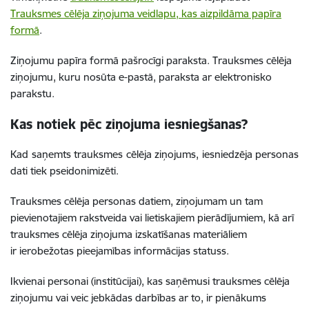
Trauksmes cēlēja ziņojuma veidlapu, kas aizpildāma papīra
formā
.
Ziņojumu papīra formā pašrocīgi paraksta. Trauksmes cēlēja
ziņojumu, kuru nosūta e-pastā, paraksta ar elektronisko
parakstu.
Kas notiek pēc ziņojuma iesniegšanas?
Kad saņemts trauksmes cēlēja ziņojums, iesniedzēja personas
dati tiek pseidonimizēti.
Trauksmes cēlēja personas datiem, ziņojumam un tam
pievienotajiem rakstveida vai lietiskajiem pierādījumiem, kā arī
trauksmes cēlēja ziņojuma izskatīšanas materiāliem
ir ierobežotas pieejamības informācijas statuss.
Ikvienai personai (institūcijai), kas saņēmusi trauksmes cēlēja
ziņojumu vai veic jebkādas darbības ar to, ir pienākums