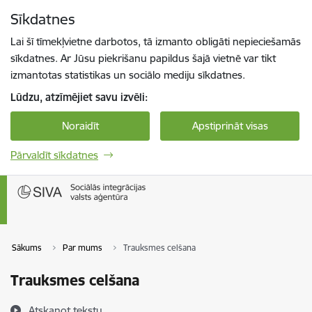
Pāriet uz lapas saturu
Sīkdatnes
Spied
lai meklētu
Enter
Lai šī tīmekļvietne darbotos, tā izmanto obligāti nepieciešamās
sīkdatnes. Ar Jūsu piekrišanu papildus šajā vietnē var tikt
izmantotas statistikas un sociālo mediju sīkdatnes.
Lūdzu, atzīmējiet savu izvēli:
Noraidīt
Apstiprināt visas
Pārvaldīt sīkdatnes
Sākums
Par mums
Trauksmes celšana
Trauksmes celšana
Atskaņot tekstu