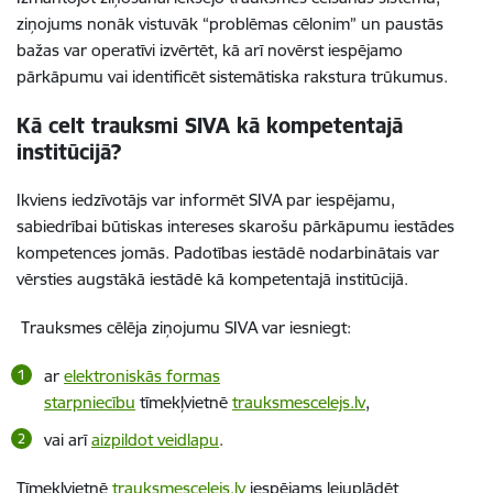
ziņojums nonāk vistuvāk “problēmas cēlonim” un paustās
bažas var operatīvi izvērtēt, kā arī novērst iespējamo
pārkāpumu vai identificēt sistemātiska rakstura trūkumus.
Kā celt trauksmi SIVA kā kompetentajā
institūcijā?
Ikviens iedzīvotājs var informēt SIVA par iespējamu,
sabiedrībai būtiskas intereses skarošu pārkāpumu iestādes
kompetences jomās. Padotības iestādē nodarbinātais var
vērsties augstākā iestādē kā kompetentajā institūcijā.
Trauksmes cēlēja ziņojumu SIVA var iesniegt:
ar
elektroniskās formas
starpniecību
tīmekļvietnē
trauksmescelejs.lv
,
vai arī
aizpildot veidlapu
.
Tīmekļvietnē
trauksmescelejs.lv
iespējams lejuplādēt