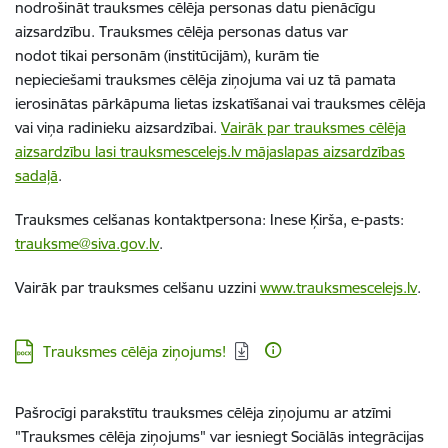
nodrošināt trauksmes cēlēja personas datu pienācīgu
aizsardzību. Trauksmes cēlēja personas datus var
nodot tikai personām (institūcijām), kurām tie
nepieciešami trauksmes cēlēja ziņojuma vai uz tā pamata
ierosinātas pārkāpuma lietas izskatīšanai vai trauksmes cēlēja
vai viņa radinieku aizsardzībai.
Vairāk par trauksmes cēlēja
aizsardzību lasi trauksmescelejs.lv mājaslapas aizsardzības
sadaļā
.
Trauksmes celšanas kontaktpersona: In
ese Ķirša
, e-pasts:
trauksme@siva.gov.lv
.
Vairāk par trauksmes celšanu uzzini
www.trauksmescelejs.lv
.
Lejupielādēt:
Trauksmes cēlēja ziņojums!
Pašrocīgi parakstītu trauksmes cēlēja ziņojumu ar atzīmi
"Trauksmes cēlēja ziņojums" var iesniegt Sociālās integrācijas