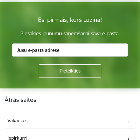
Esi pirmais, kurš uzzina!
Piesakies jaunumu saņemšanai savā e-pastā.
Kājene
Ātrās saites
Vakances
Iepirkumi