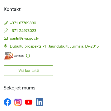
Kontakti
+371 67769890
+371 24973023
E-pasts:
pasts@siva.gov.lv
Dubultu prospekts 71, Jaundubulti, Jūrmala, LV-2015
Visi kontakti
Sekojiet mums