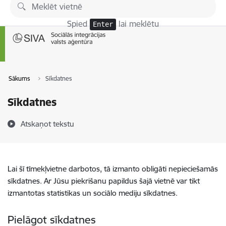
Pāriet uz lapas saturu
Spied
lai meklētu
Enter
Sākums
Sīkdatnes
Sīkdatnes
Atskaņot tekstu
Lai šī tīmekļvietne darbotos, tā izmanto obligāti nepieciešamās
sīkdatnes. Ar Jūsu piekrišanu papildus šajā vietnē var tikt
izmantotas statistikas un sociālo mediju sīkdatnes.
Pielāgot sīkdatnes