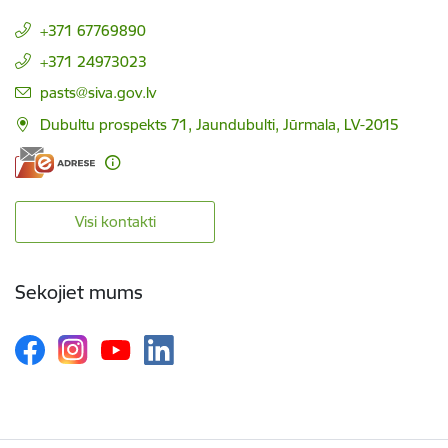
+371 67769890
+371 24973023
E-pasts:
pasts@siva.gov.lv
Dubultu prospekts 71, Jaundubulti, Jūrmala, LV-2015
Visi kontakti
Sekojiet mums