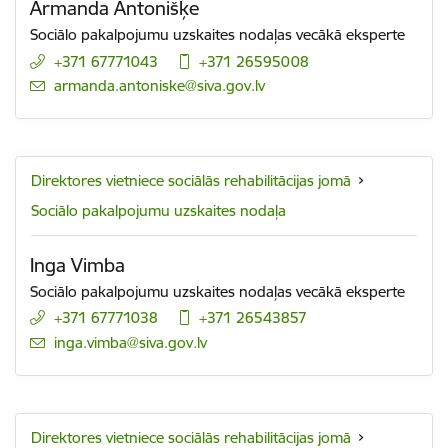
Armanda Antonišķe
Sociālo pakalpojumu uzskaites nodaļas vecākā eksperte
+371 67771043
+371 26595008
E-pasts:
armanda.antoniske@siva.gov.lv
Direktores vietniece sociālās rehabilitācijas jomā
Sociālo pakalpojumu uzskaites nodaļa
Inga Vimba
Sociālo pakalpojumu uzskaites nodaļas vecākā eksperte
+371 67771038
+371 26543857
E-pasts:
inga.vimba@siva.gov.lv
Direktores vietniece sociālās rehabilitācijas jomā