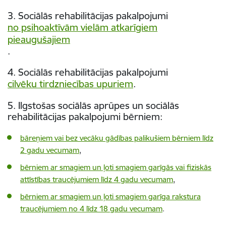
3. Sociālās rehabilitācijas pakalpojumi
no psihoaktīvām vielām atkarīgiem
pieaugušajiem
.
4. Sociālās rehabilitācijas pakalpojumi
cilvēku tirdzniecības upuriem
.
5. Ilgstošas sociālās aprūpes un sociālās
rehabilitācijas pakalpojumi bērniem:
bāreņiem vai bez vecāku gādības palikušiem bērniem līdz
2 gadu vecumam
,
bērniem ar smagiem un ļoti smagiem garīgās vai fiziskās
attīstības traucējumiem līdz 4 gadu vecumam
,
bērniem ar smagiem un ļoti smagiem garīga rakstura
traucējumiem no 4 līdz 18 gadu vecumam
.