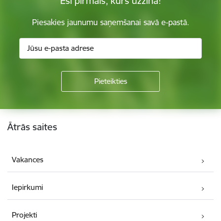
Esi pirmais, kurš uzzina!
Piesakies jaunumu saņemšanai savā e-pastā.
Kājene
Ātrās saites
Vakances
Iepirkumi
Projekti