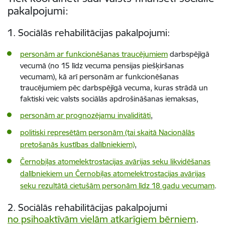
pakalpojumi:
1. Sociālās rehabilitācijas pakalpojumi:
personām ar funkcionēšanas traucējumiem
darbspējīgā
vecumā (no 15 līdz vecuma pensijas piešķiršanas
vecumam), kā arī personām ar funkcionēšanas
traucējumiem pēc darbspējīgā vecuma, kuras strādā un
faktiski veic valsts sociālās apdrošināšanas iemaksas,
personām ar prognozējamu invaliditāti
,
p
olitiski represētām personām (tai skaitā Nacionālās
pretošanās kustības dalībniekiem)
,
Černobiļas atomelektrostacijas avārijas seku likvidēšanas
dalībniekiem un Černobiļas atomelektrostacijas avārijas
seku rezultātā cietušām personām līdz 18 gadu vecumam
.
2. Sociālās rehabilitācijas pakalpojumi
no psihoaktīvām vielām atkarīgiem bērniem
.