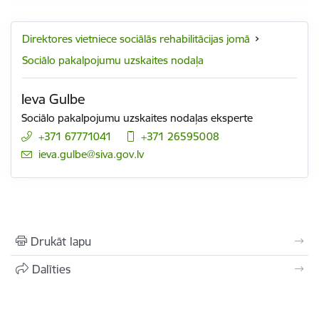
Direktores vietniece sociālās rehabilitācijas jomā
Sociālo pakalpojumu uzskaites nodaļa
Ieva Gulbe
Sociālo pakalpojumu uzskaites nodaļas eksperte
+371 67771041
+371 26595008
E-pasts:
ieva.gulbe@siva.gov.lv
Drukāt lapu
Dalīties