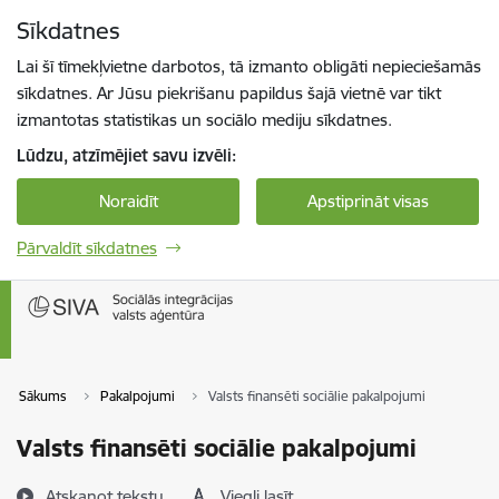
Pāriet uz lapas saturu
Sīkdatnes
Spied
lai meklētu
Enter
Lai šī tīmekļvietne darbotos, tā izmanto obligāti nepieciešamās
sīkdatnes. Ar Jūsu piekrišanu papildus šajā vietnē var tikt
izmantotas statistikas un sociālo mediju sīkdatnes.
Lūdzu, atzīmējiet savu izvēli:
Noraidīt
Apstiprināt visas
Pārvaldīt sīkdatnes
Sākums
Pakalpojumi
Valsts finansēti sociālie pakalpojumi
Valsts finansēti sociālie pakalpojumi
Atskaņot tekstu
Viegli lasīt