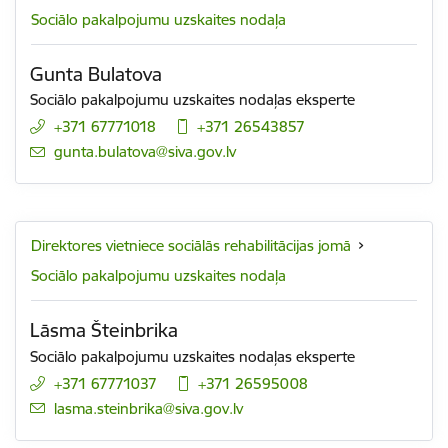
Sociālo pakalpojumu uzskaites nodaļa
Gunta Bulatova
Sociālo pakalpojumu uzskaites nodaļas eksperte
+371 67771018
+371 26543857
E-pasts:
gunta.bulatova@siva.gov.lv
Direktores vietniece sociālās rehabilitācijas jomā
Sociālo pakalpojumu uzskaites nodaļa
Lāsma Šteinbrika
Sociālo pakalpojumu uzskaites nodaļas eksperte
+371 67771037
+371 26595008
E-pasts:
lasma.steinbrika@siva.gov.lv