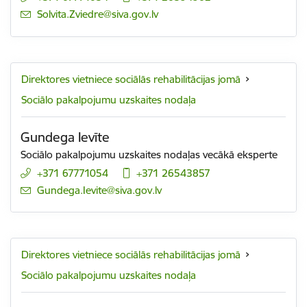
E-pasts:
Solvita.Zviedre@siva.gov.lv
Direktores vietniece sociālās rehabilitācijas jomā
Sociālo pakalpojumu uzskaites nodaļa
Gundega Ievīte
Sociālo pakalpojumu uzskaites nodaļas vecākā eksperte
+371 67771054
+371 26543857
E-pasts:
Gundega.Ievite@siva.gov.lv
Direktores vietniece sociālās rehabilitācijas jomā
Sociālo pakalpojumu uzskaites nodaļa