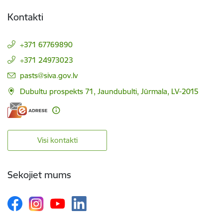
Kontakti
+371 67769890
+371 24973023
E-pasts:
pasts@siva.gov.lv
Dubultu prospekts 71, Jaundubulti, Jūrmala, LV-2015
Visi kontakti
Sekojiet mums