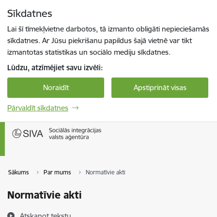
Pāriet uz lapas saturu
Sīkdatnes
Spied
lai meklētu
Enter
Lai šī tīmekļvietne darbotos, tā izmanto obligāti nepieciešamās
sīkdatnes. Ar Jūsu piekrišanu papildus šajā vietnē var tikt
izmantotas statistikas un sociālo mediju sīkdatnes.
Lūdzu, atzīmējiet savu izvēli:
Noraidīt
Apstiprināt visas
Pārvaldīt sīkdatnes
Sākums
Par mums
Normatīvie akti
Normatīvie akti
Atskaņot tekstu