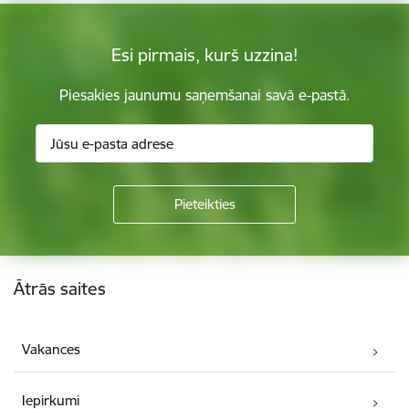
Esi pirmais, kurš uzzina!
Piesakies jaunumu saņemšanai savā e-pastā.
Kājene
Ātrās saites
Vakances
Iepirkumi