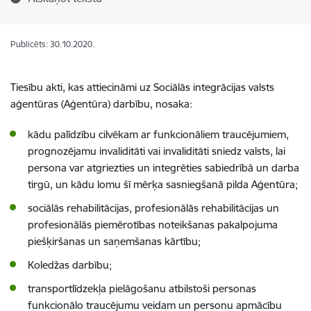
Publicēts: 30.10.2020.
Tiesību akti, kas attiecināmi uz Sociālās integrācijas valsts
aģentūras (Aģentūra) darbību, nosaka:
kādu palīdzību cilvēkam ar funkcionāliem traucējumiem,
prognozējamu invaliditāti vai invaliditāti sniedz valsts, lai
persona var atgriezties un integrēties sabiedrībā un darba
tirgū, un kādu lomu šī mērķa sasniegšanā pilda Aģentūra;
sociālās rehabilitācijas, profesionālās rehabilitācijas un
profesionālās piemērotības noteikšanas pakalpojuma
piešķiršanas un saņemšanas kārtību;
Koledžas darbību;
transportlīdzekļa pielāgošanu atbilstoši personas
funkcionālo traucējumu veidam un personu apmācību