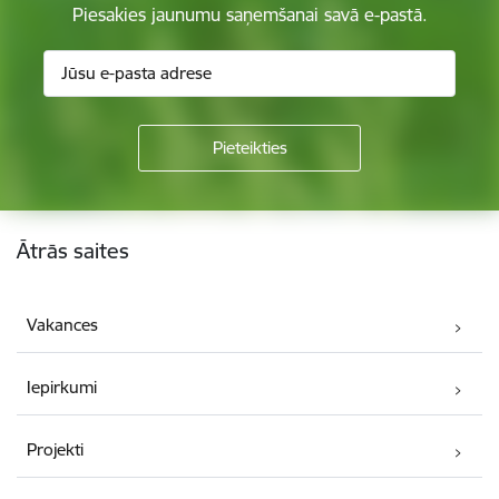
Piesakies jaunumu saņemšanai savā e-pastā.
Kājene
Ātrās saites
Vakances
Iepirkumi
Projekti