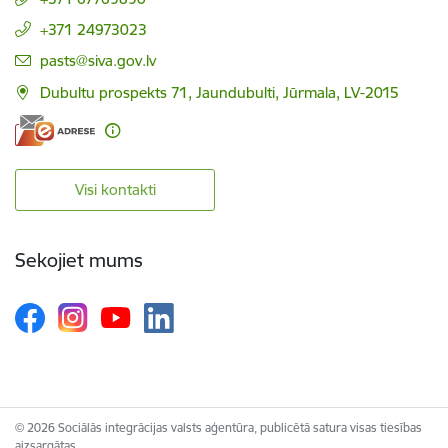
+371 24973023
E-pasts:
pasts@siva.gov.lv
Dubultu prospekts 71, Jaundubulti, Jūrmala, LV-2015
Visi kontakti
Sekojiet mums
© 2026 Sociālās integrācijas valsts aģentūra, publicētā satura visas tiesības
aizsargātas.