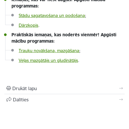
programmas:
Stādu sagatavošana un podošana
;
Dārzkopis
.
Praktiskās iemaņas, kas noderēs vienmēr! Apgūsti
mācību programmas:
Trauku novākšana, mazgāšana
;
Veļas mazgātājs un gludinātājs
.
Drukāt lapu
Dalīties