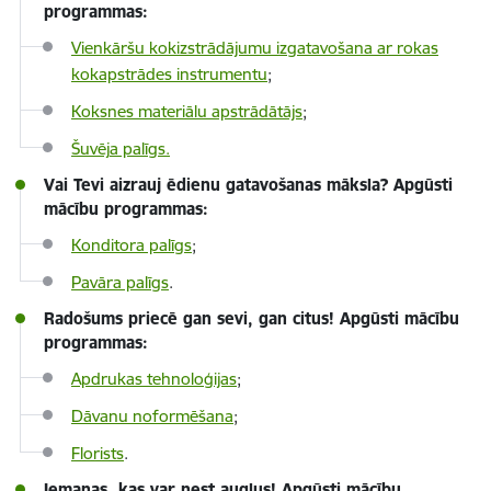
programmas:
Vienkāršu kokizstrādājumu izgatavošana ar rokas
kokapstrādes instrumentu
;
Koksnes materiālu apstrādātājs
;
Šuvēj
a palīgs.
Vai Tevi aizrauj ēdienu gatavošanas māksla? Apgūsti
mācību programmas:
Konditora palīgs
;
Pavāra palīgs
.
Radošums priecē gan sevi, gan citus! Apgūsti mācību
programmas:
Apdrukas tehnoloģijas
;
Dāvanu noformēšana
;
Florists
.
Iemaņas, kas var nest augļus! Apgūsti mācību