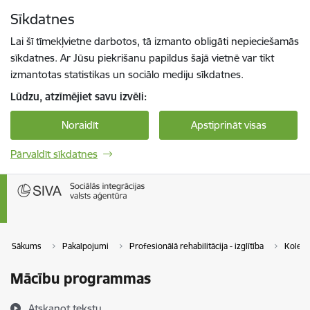
Pāriet uz lapas saturu
Sīkdatnes
Spied
lai meklētu
Enter
Lai šī tīmekļvietne darbotos, tā izmanto obligāti nepieciešamās
sīkdatnes. Ar Jūsu piekrišanu papildus šajā vietnē var tikt
izmantotas statistikas un sociālo mediju sīkdatnes.
Lūdzu, atzīmējiet savu izvēli:
Noraidīt
Apstiprināt visas
Pārvaldīt sīkdatnes
Sākums
Pakalpojumi
Profesionālā rehabilitācija - izglītība
Koled
Mācību programmas
Atskaņot tekstu