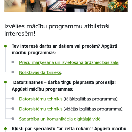
Izvēlies mācību programmu atbilstoši
interesēm!
Tev interesē darbs ar datiem vai precēm? Apgūsti
mācību programmas:
Preču marķēšana un izvietošana tirdzniecības zālē
;
Noliktavas darbinieks
.
Datorzinātnes
–
darba tirgū pieprasīta profesija!
Apgūsti mācību programmas:
Datorsistēmu tehniķi
s
(tālākizglītības programma);
Datorsistēmu tehniķi
s
(vidējās izglītības programma);
Sadarbība un komunikācija digitālajā vidē
.
Kļūsti par speciālistu "ar zelta rokām"! Apgūsti mācību