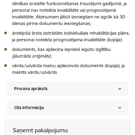
slimības izraisītie funkcionēšanas traucējumi gadījumā, ja
personai nav noteikta invaliditāte vai prognozējamā
invaliditāte. Atzinumam jābūt izsniegtam ne agrāk kā 30
dienas pirms dokumentu iesniegšanas;
ārstējošā ārsta izstrādāts individuālais rehabilitācijas plāns,
ja personai noteikta prognozējama invaliditāte
(kopija)
;
dokuments, kas apliecina iepriekš iegūto izglītību
(jāuzrāda oriģināls)
;
vārda/uzvārda maiņu apliecinošs dokuments
(kopija)
, ja
mainīts vārds/uzvārds.
Procesa apraksts
Cita informācija
Saņemt pakalpojumu