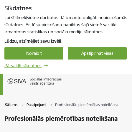
Pāriet uz lapas saturu
Sīkdatnes
Spied
lai meklētu
Enter
Lai šī tīmekļvietne darbotos, tā izmanto obligāti nepieciešamās
sīkdatnes. Ar Jūsu piekrišanu papildus šajā vietnē var tikt
izmantotas statistikas un sociālo mediju sīkdatnes.
Lūdzu, atzīmējiet savu izvēli:
Noraidīt
Apstiprināt visas
Pārvaldīt sīkdatnes
Sākums
Pakalpojumi
Profesionālās piemērotības noteikšana
Profesionālās piemērotības noteikšana