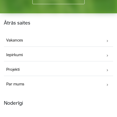
Kājene
Ātrās saites
Vakances
Iepirkumi
Projekti
Par mums
Noderīgi