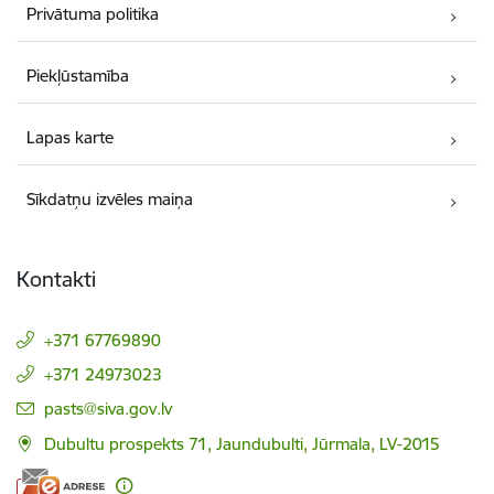
Privātuma politika
Piekļūstamība
Lapas karte
Sīkdatņu izvēles maiņa
Kontakti
+371 67769890
+371 24973023
E-pasts:
pasts@siva.gov.lv
Dubultu prospekts 71, Jaundubulti, Jūrmala, LV-2015