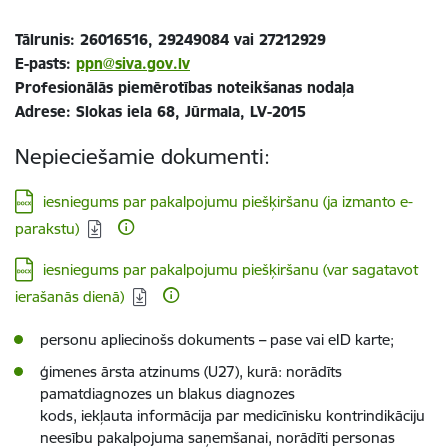
Tālrunis: 26016516, 29249084 vai 27212929
E-pasts:
ppn@siva.gov.lv
Profesionālās piemērotības noteikšanas nodaļa
Adrese: Slokas iela 68, Jūrmala, LV-2015
Nepieciešamie dokumenti:
Lejupielādēt:
iesniegums par pakalpojumu piešķiršanu (ja izmanto e-
parakstu)
Lejupielādēt:
iesniegums par pakalpojumu piešķiršanu (var sagatavot
ierašanās dienā)
personu apliecinošs dokuments
–
pase vai eID karte;
ģimenes ārsta atzinums (U27), kurā: norādīts
pamatdiagnozes un blakus diagnozes
kods, iekļauta informācija par medicīnisku kontrindikāciju
neesību pakalpojuma saņemšanai, norādīti personas