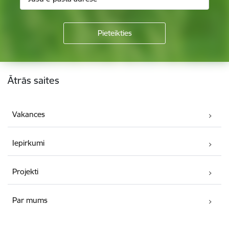
Kājene
Ātrās saites
Vakances
Iepirkumi
Projekti
Par mums