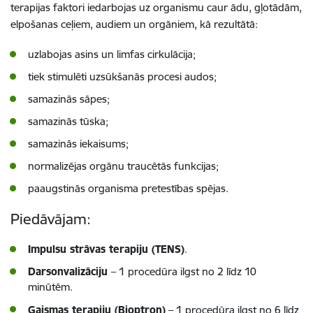
terapijas faktori iedarbojas uz organismu caur ādu, gļotādām,
elpošanas ceļiem, audiem un orgāniem, kā rezultātā:
uzlabojas asins un limfas cirkulācija;
tiek stimulēti uzsūkšanās procesi audos;
samazinās sāpes;
samazinās tūska;
samazinās iekaisums;
normalizējas orgānu traucētās funkcijas;
paaugstinās organisma pretestības spējas.
Piedāvājam:
Impulsu strāvas terapiju (TENS)
.
Darsonvalizāciju
– 1 procedūra ilgst no 2 līdz 10
minūtēm.
Gaismas terapiju (Bioptron)
–
1 procedūra ilgst no 6 līdz