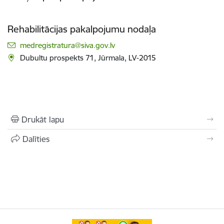
Rehabilitācijas pakalpojumu nodaļa
E-pasts:
medregistratura@siva.gov.lv
Dubultu prospekts 71, Jūrmala, LV-2015
Drukāt lapu
Dalīties