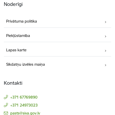
Noderīgi
Privātuma politika
Piekļūstamība
Lapas karte
Sīkdatņu izvēles maiņa
Kontakti
+371 67769890
+371 24973023
E-pasts:
pasts@siva.gov.lv