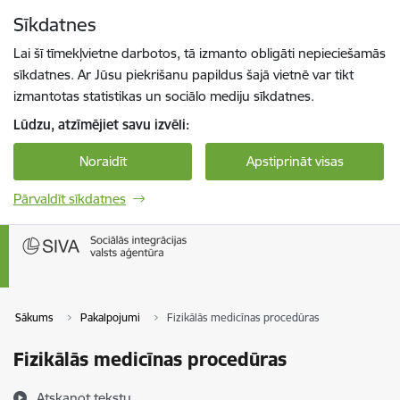
Pāriet uz lapas saturu
Sīkdatnes
Spied
lai meklētu
Enter
Lai šī tīmekļvietne darbotos, tā izmanto obligāti nepieciešamās
sīkdatnes. Ar Jūsu piekrišanu papildus šajā vietnē var tikt
izmantotas statistikas un sociālo mediju sīkdatnes.
Lūdzu, atzīmējiet savu izvēli:
Noraidīt
Apstiprināt visas
Pārvaldīt sīkdatnes
Sākums
Pakalpojumi
Fizikālās medicīnas procedūras
Fizikālās medicīnas procedūras
Atskaņot tekstu