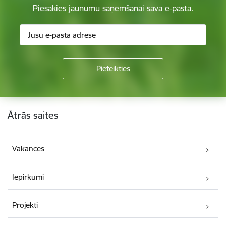
Piesakies jaunumu saņemšanai savā e-pastā.
Kājene
Ātrās saites
Vakances
Iepirkumi
Projekti