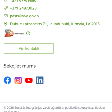
+371 67769890
+371 24973023
E-pasts:
pasts@siva.gov.lv
Dubultu prospekts 71, Jaundubulti, Jūrmala, LV-2015
Visi kontakti
Sekojiet mums
© 2026 Sociālās integrācijas valsts aģentūra, publicētā satura visas tiesības