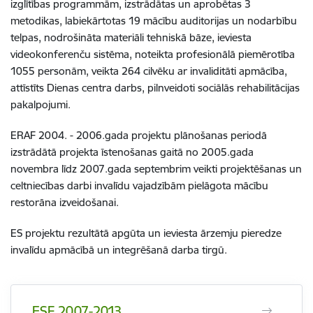
izglītības programmām, izstrādātas un aprobētas 3
metodikas, labiekārtotas 19 mācību auditorijas un nodarbību
telpas, nodrošināta materiāli tehniskā bāze, ieviesta
videokonferenču sistēma, noteikta profesionālā piemērotība
1055 personām, veikta 264 cilvēku ar invaliditāti apmācība,
attīstīts Dienas centra darbs, pilnveidoti sociālās rehabilitācijas
pakalpojumi.
ERAF 2004. - 2006.gada projektu plānošanas periodā
izstrādātā projekta īstenošanas gaitā no 2005.gada
novembra līdz 2007.gada septembrim veikti projektēšanas un
celtniecības darbi invalīdu vajadzībām pielāgota mācību
restorāna izveidošanai.
ES projektu rezultātā apgūta un ieviesta ārzemju pieredze
invalīdu apmācībā un integrēšanā darba tirgū.
ESF 2007-2013