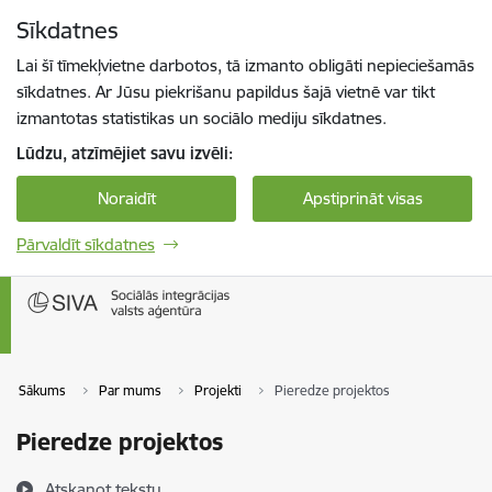
Pāriet uz lapas saturu
Sīkdatnes
Spied
lai meklētu
Enter
Lai šī tīmekļvietne darbotos, tā izmanto obligāti nepieciešamās
sīkdatnes. Ar Jūsu piekrišanu papildus šajā vietnē var tikt
izmantotas statistikas un sociālo mediju sīkdatnes.
Lūdzu, atzīmējiet savu izvēli:
Noraidīt
Apstiprināt visas
Pārvaldīt sīkdatnes
Sākums
Par mums
Projekti
Pieredze projektos
Pieredze projektos
Atskaņot tekstu