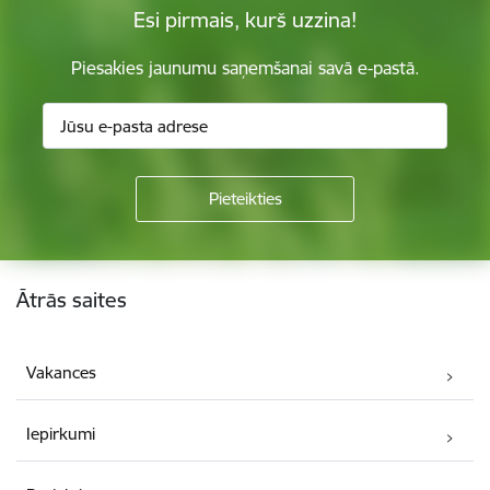
Esi pirmais, kurš uzzina!
Piesakies jaunumu saņemšanai savā e-pastā.
Kājene
Ātrās saites
Vakances
Iepirkumi