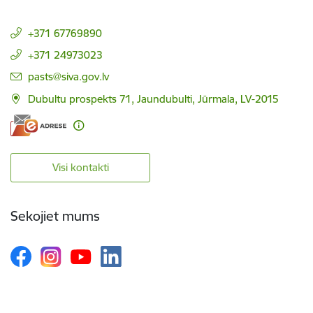
+371 67769890
+371 24973023
E-pasts:
pasts@siva.gov.lv
Dubultu prospekts 71, Jaundubulti, Jūrmala, LV-2015
Visi kontakti
Sekojiet mums