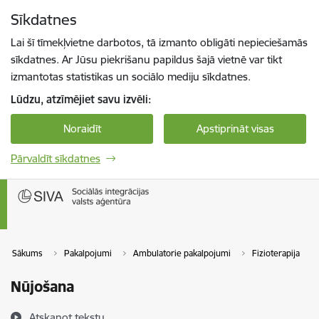
Pāriet uz lapas saturu
Sīkdatnes
Spied
lai meklētu
Enter
Lai šī tīmekļvietne darbotos, tā izmanto obligāti nepieciešamās
sīkdatnes. Ar Jūsu piekrišanu papildus šajā vietnē var tikt
izmantotas statistikas un sociālo mediju sīkdatnes.
Lūdzu, atzīmējiet savu izvēli:
Noraidīt
Apstiprināt visas
Pārvaldīt sīkdatnes
Sākums
Pakalpojumi
Ambulatorie pakalpojumi
Fizioterapija
Nūjošana
Atskaņot tekstu