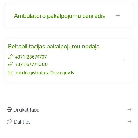
Ambulatoro pakalpojumu cenrādis
Rehabilitācijas pakalpojumu nodaļa
+371 28674707
+371 67771000
E-pasts:
medregistratura@siva.gov.lv
Drukāt lapu
Dalīties