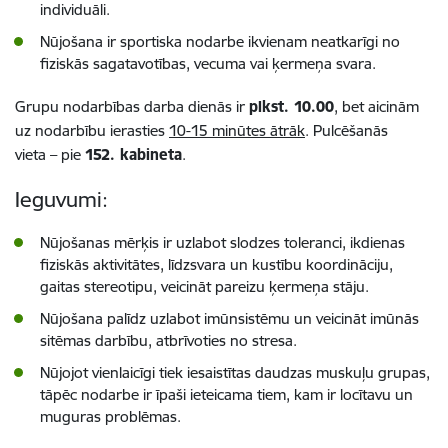
individuāli.
Nūjošana ir sportiska nodarbe ikvienam neatkarīgi no
fiziskās sagatavotības, vecuma vai ķermeņa svara.
Grupu nodarbības darba dienās ir
plkst. 10.00
, bet aicinām
uz nodarbību ierasties
10-15 minūtes ātrāk
. Pulcēšanās
vieta
–
pie
152. kabineta
.
Ieguvumi:
Nūjošanas mērķis ir uzlabot slodzes toleranci, ikdienas
fiziskās aktivitātes, līdzsvara un kustību koordināciju,
gaitas stereotipu, veicināt pareizu ķermeņa stāju.
Nūjošana palīdz uzlabot imūnsistēmu un veicināt imūnās
sitēmas darbību, atbrīvoties no stresa.
Nūjojot vienlaicīgi tiek iesaistītas daudzas muskuļu grupas,
tāpēc nodarbe ir īpaši ieteicama tiem, kam ir locītavu un
muguras problēmas.