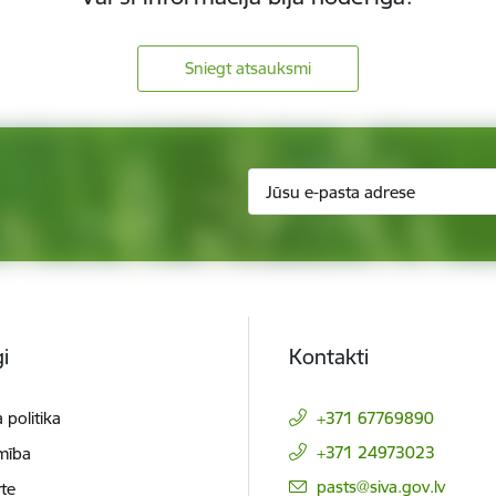
Sniegt atsauksmi
i
Kontakti
 politika
+371 67769890
+371 24973023
mība
E-pasts:
pasts@siva.gov.lv
te