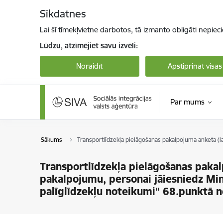
Pāriet uz lapas saturu
Sīkdatnes
Lai šī tīmekļvietne darbotos, tā izmanto obligāti nepiec
Lūdzu, atzīmējiet savu izvēli:
Noraidīt
Apstiprināt visas
Par mums
Sākums
Transportlīdzekļa pielāgošanas pakalpojuma anketa (l
Transportlīdzekļa pielāgošanas pakal
pakalpojumu, personai jāiesniedz M
palīglīdzekļu noteikumi" 68.punktā 