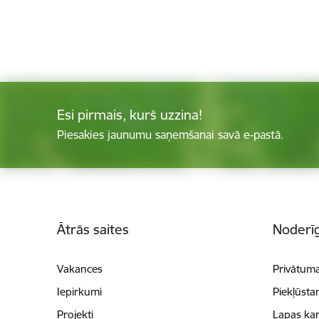
Esi pirmais, kurš uzzina!
Piesakies jaunumu saņemšanai savā e-pastā.
Kājene
Ātrās saites
Noderīg
Vakances
Privātuma
Iepirkumi
Piekļūsta
Projekti
Lapas kar