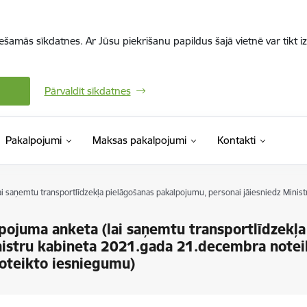
iešamās sīkdatnes. Ar Jūsu piekrišanu papildus šajā vietnē var tikt i
Pārvaldīt sīkdatnes
Pakalpojumi
Maksas pakalpojumi
Kontakti
ai saņemtu transportlīdzekļa pielāgošanas pakalpojumu, personai jāiesniedz Mini
pojuma anketa (lai saņemtu transportlīdzekļa
inistru kabineta 2021.gada 21.decembra note
noteikto iesniegumu)