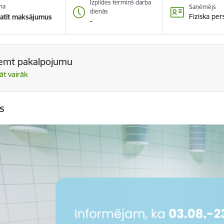
Izpildes termiņš darba
na
Saņēmējs
dienās
Fiziska pe
atīt maksājumus
-
emt pakalpojumu
āt vairāk
s