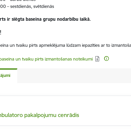
:00
–
sestdienās, svētdienās
rts ir slēgta baseina grupu nodarbību laikā.
!
eina un tvaiku pirts apmeklējuma lūdzam iepazīties ar to izmanto
dēt:
baseina un tvaiku pirts izmantošanas noteikumi
ājumi
bulatoro pakalpojumu cenrādis