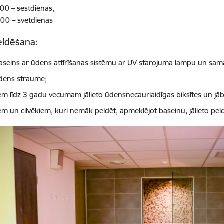
00 – sestdienās,
00 – svētdienās
eldēšana:
aseins ar ūdens attīrīšanas sistēmu ar UV starojuma lampu un sa
ens straume;
em līdz 3 gadu vecumam jālieto ūdensnecaurlaidīgas biksītes un jā
em un cilvēkiem, kuri nemāk peldēt, apmeklējot baseinu, jālieto pe