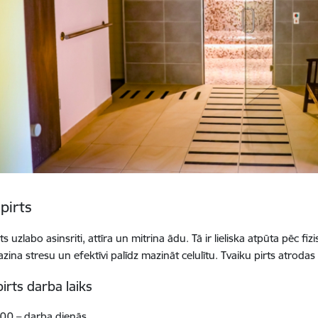
pirts
ts uzlabo asinsriti, attīra un mitrina ādu. Tā ir lieliska atpūta pēc fi
azina stresu un efektīvi palīdz mazināt celulītu. Tvaiku pirts atroda
pirts darba laiks
:00
–
darba dienās