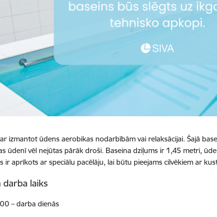
ar izmantot ūdens aerobikas nodarbībām vai relaksācijai. Šajā baseinā
kas ūdenī vēl nejūtas pārāk droši. Baseina dziļums ir 1,45 metri, 
 ir aprīkots ar speciālu pacēlāju, lai būtu pieejams cilvēkiem ar ku
 darba laiks
00 – darba dienās