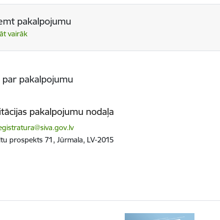
emt pakalpojumu
āt vairāk
s par pakalpojumu
itācijas pakalpojumu nodaļa
ts:
gistratura@siva.gov.lv
tu prospekts 71, Jūrmala, LV-2015