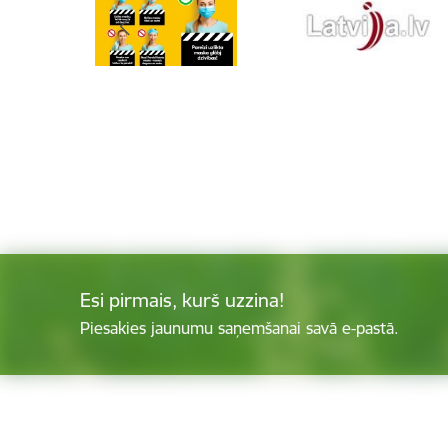
Esi pirmais, kurš uzzina!
Piesakies jaunumu saņemšanai savā e-pastā.
Kājene