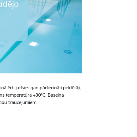
 ērti jutīsies gan pārliecināti peldētāji,
ūdens temperatūra +30°C. Baseina
stību traucējumiem.