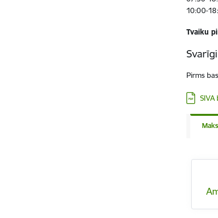
10:00-18
Tvaiku pi
Svarīgi
Pirms bas
Lejupielā
SIVA 
Maks
Am