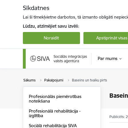
Pāriet uz lapas saturu
Sīkdatnes
Lai šī tīmekļvietne darbotos, tā izmanto obligāti nepiec
Lūdzu, atzīmējiet savu izvēli:
Noraidīt
Apstiprināt visas
Par mums
Sākums
Pakalpojumi
Baseins un tvaiku pirts
Basein
Profesionālās piemērotības
noteikšana
Profesionālā rehabilitācija -
izglītība
Publicēts: 
Sociālā rehabilitācija SIVA