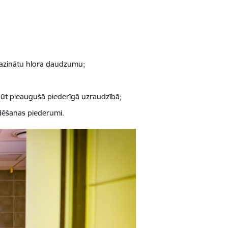
mazinātu hlora daudzumu;
būt pieaugušā piederīgā uzraudzībā;
ldēšanas piederumi.