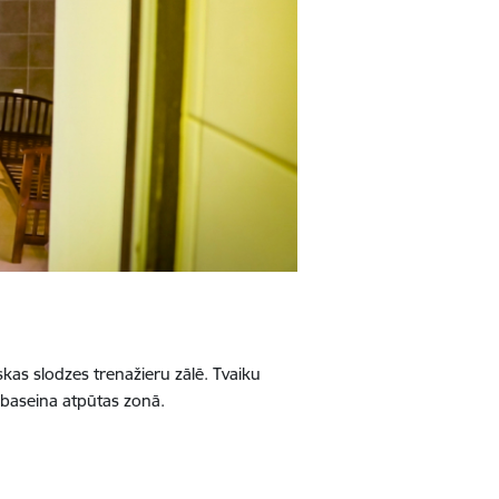
ziskas slodzes trenažieru zālē. Tvaiku
s baseina atpūtas zonā.