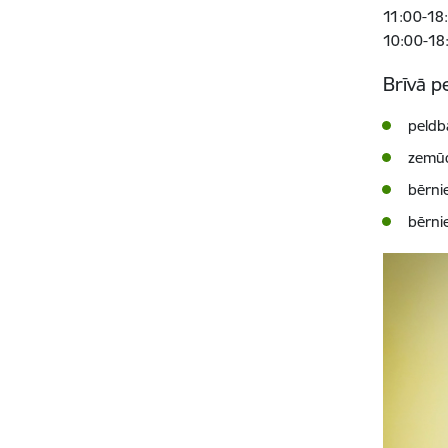
11:00-18:
10:00-18:
Brīvā p
peldb
zemūd
bērni
bērni