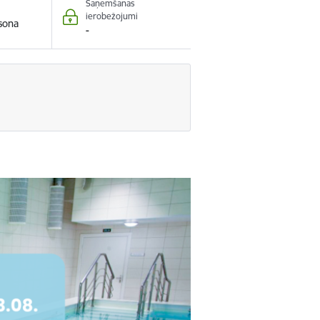
Saņemšanas
ierobežojumi
rsona
-