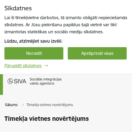
Pāriet uz lapas saturu
Sīkdatnes
Spied
lai meklētu
Enter
Lai šī tīmekļvietne darbotos, tā izmanto obligāti nepieciešamās
sīkdatnes. Ar Jūsu piekrišanu papildus šajā vietnē var tikt
izmantotas statistikas un sociālo mediju sīkdatnes.
Lūdzu, atzīmējiet savu izvēli:
Noraidīt
Apstiprināt visas
Pārvaldīt sīkdatnes
Sākums
Tīmekļa vietnes novērtējums
Tīmekļa vietnes novērtējums