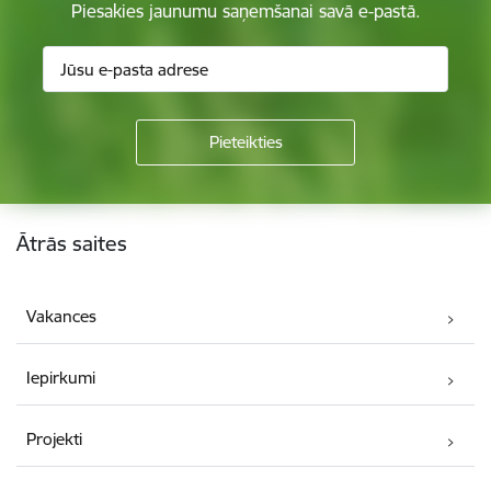
Piesakies jaunumu saņemšanai savā e-pastā.
Kājene
Ātrās saites
Vakances
Iepirkumi
Projekti