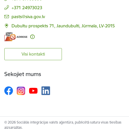
+371 24973023
E-pasts:
pasts@siva.gov.lv
Dubultu prospekts 71, Jaundubulti, Jūrmala, LV-2015
Visi kontakti
Sekojiet mums
© 2026 Sociālās integrācijas valsts aģentūra, publicētā satura visas tiesības
aizsargātas.