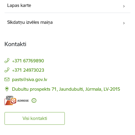
Lapas karte
Sīkdatņu izvēles maiņa
Kontakti
+371 67769890
+371 24973023
E-pasts:
pasts@siva.gov.lv
Dubultu prospekts 71, Jaundubulti, Jūrmala, LV-2015
Visi kontakti