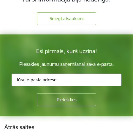
Sniegt atsauksmi
Esi pirmais, kurš uzzina!
Piesakies jaunumu saņemšanai savā e-pastā.
Kājene
Ātrās saites