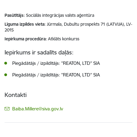
Pasūtītājs
Sociālās integrācijas valsts aģentūra
Līguma izpildes vieta
Jūrmala, Dubultu prospekts 71 (LATVIJA), LV-
2015
Iepirkuma procedūra
Atklāts konkurss
Iepirkums ir sadalīts daļās:
Piegādātājs / izpildītājs: ''REATON, LTD'' SIA
Piegādātājs / izpildītājs: ''REATON, LTD'' SIA
Kontakti
E-pasts:
Baiba.Millere@siva.gov.lv