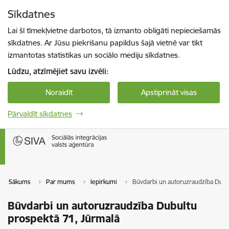
Pāriet uz lapas saturu
Sīkdatnes
Spied
lai meklētu
Enter
Lai šī tīmekļvietne darbotos, tā izmanto obligāti nepieciešamās
sīkdatnes. Ar Jūsu piekrišanu papildus šajā vietnē var tikt
izmantotas statistikas un sociālo mediju sīkdatnes.
Lūdzu, atzīmējiet savu izvēli:
Noraidīt
Apstiprināt visas
Pārvaldīt sīkdatnes
Sākums
Par mums
Iepirkumi
Būvdarbi un autoruzraudzība Dubu
Būvdarbi un autoruzraudzība Dubultu
prospektā 71, Jūrmalā