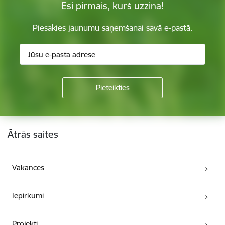
Esi pirmais, kurš uzzina!
Piesakies jaunumu saņemšanai savā e-pastā.
Kājene
Ātrās saites
Vakances
Iepirkumi
Projekti