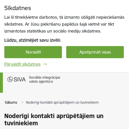
Pāriet uz lapas saturu
Sīkdatnes
Spied
lai meklētu
Enter
Lai šī tīmekļvietne darbotos, tā izmanto obligāti nepieciešamās
sīkdatnes. Ar Jūsu piekrišanu papildus šajā vietnē var tikt
izmantotas statistikas un sociālo mediju sīkdatnes.
Lūdzu, atzīmējiet savu izvēli:
Noraidīt
Apstiprināt visas
Pārvaldīt sīkdatnes
Sākums
Noderīgi kontakti aprūpētājiem un tuviniekiem
Noderīgi kontakti aprūpētājiem un
tuviniekiem