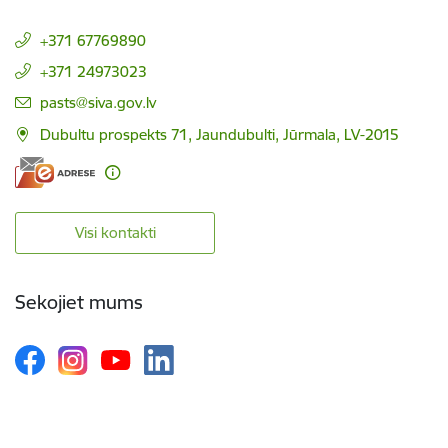
+371 67769890
+371 24973023
E-pasts:
pasts@siva.gov.lv
Dubultu prospekts 71, Jaundubulti, Jūrmala, LV-2015
Visi kontakti
Sekojiet mums