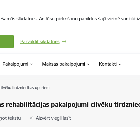
iešamās sīkdatnes. Ar Jūsu piekrišanu papildus šajā vietnē var tikt i
Pārvaldīt sīkdatnes
Pakalpojumi
Maksas pakalpojumi
Kontakti
 cilvēku tirdzniecības upuriem
ās rehabilitācijas pakalpojumi cilvēku tirdzni
ņot tekstu
Aizvērt viegli lasīt