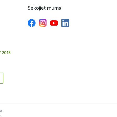
Sekojiet mums
V-2015
as.
s.