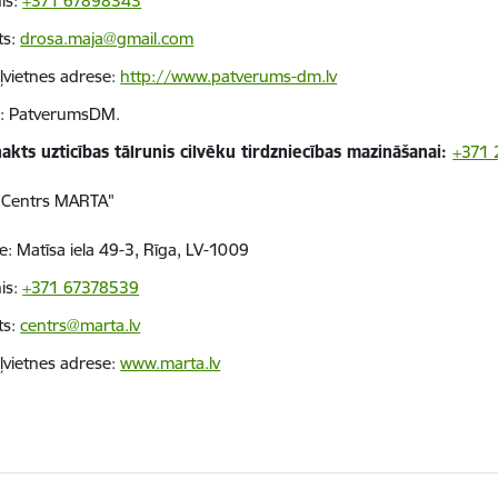
nis:
+371 67898343
ts:
drosa.maja@gmail.com
ļvietnes adrese:
http://www.patverums-dm.lv
: PatverumsDM.
akts uzticības tālrunis cilvēku tirdzniecības mazināšanai:
+371 
 "Centrs MARTA"
e: Matīsa iela 49-3, Rīga, LV-1009
nis:
+371 67378539
ts:
centrs@marta.lv
ļvietnes adrese:
www.marta.lv