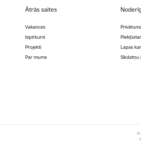
Kājene
Ātrās saites
Noderīg
Vakances
Privātuma
Iepirkumi
Piekļūsta
Projekti
Lapas kar
Par mums
Sīkdatņu 
© 
©