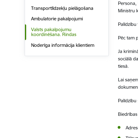
Persona, k
Transportlīdzekļu pielāgošana
Ministru 
Ambulatorie pakalpojumi
Palīdzību
Valsts pakalpojumu
koordinēšana. Rindas
Pēc tam p
Noderīga informācija klientiem
Ja kriminā
sociālā d
tiesā.
Lai saņem
dokumenti
Palīdzību
Biedrības
Adres