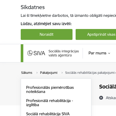
Pāriet uz lapas saturu
Sīkdatnes
Lai šī tīmekļvietne darbotos, tā izmanto obligāti nepiec
Lūdzu, atzīmējiet savu izvēli:
Noraidīt
Apstiprināt visas
Par mums
Sākums
Pakalpojumi
Sociālās rehabilitācijas pakalpojumi
Sociāl
Profesionālās piemērotības
noteikšana
Atska
Profesionālā rehabilitācija -
izglītība
Sociālā rehabilitācija SIVA