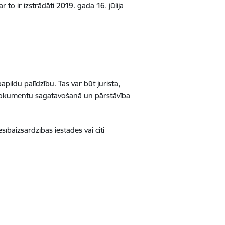
 to ir izstrādāti 2019. gada 16. jūlija
papildu palīdzību. Tas var būt jurista,
a dokumentu sagatavošanā un pārstāvība
ībaizsardzības iestādes vai citi