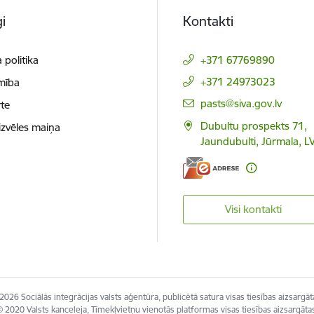
i
Kontakti
 politika
+371 67769890
+371 24973023
mība
E-pasts:
pasts@siva.gov.lv
te
Dubultu prospekts 71,
izvēles maiņa
Jaundubulti, Jūrmala, L
Visi kontakti
2026 Sociālās integrācijas valsts aģentūra, publicētā satura visas tiesības aizsargāt
 2020 Valsts kanceleja, Tīmekļvietņu vienotās platformas visas tiesības aizsargāta