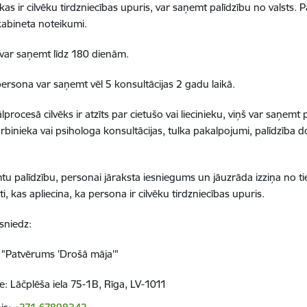
as ir cilvēku tirdzniecības upuris, var saņemt palīdzību no valsts. Par
kabineta noteikumi.
 var saņemt līdz 180 dienām.
ersona var saņemt vēl 5 konsultācijas 2 gadu laikā.
lprocesā cilvēks ir atzīts par cietušo vai liecinieku, viņš var saņemt 
arbinieka vai psihologa konsultācijas, tulka pakalpojumi, palīdzīb
tu palīdzību, personai jāraksta iesniegums un jāuzrāda izziņa no ties
, kas apliecina, ka persona ir cilvēku tirdzniecības upuris.
 sniedz:
 "Patvērums 'Drošā māja'"
e: Lāčplēša iela 75-1B, Rīga, LV-1011