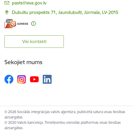
E-pasts:
pasts@siva.gov.lv
Dubultu prospekts 71, Jaundubulti, Jūrmala, LV-2015
Visi kontakti
Sekojiet mums
© 2026 Sociālās integrācijas valsts aģentūra, publicētā satura visas tiesības
aizsargātas.
© 2020 Valsts kanceleja, Tīmekļvietņu vienotās platformas visas tiesības
aizsargātas.