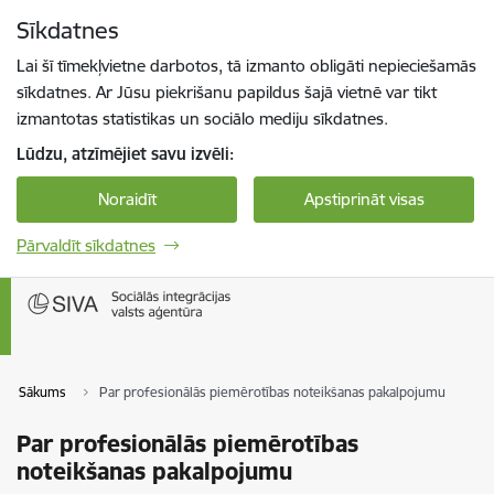
Pāriet uz lapas saturu
Sīkdatnes
Spied
lai meklētu
Enter
Lai šī tīmekļvietne darbotos, tā izmanto obligāti nepieciešamās
sīkdatnes. Ar Jūsu piekrišanu papildus šajā vietnē var tikt
izmantotas statistikas un sociālo mediju sīkdatnes.
Lūdzu, atzīmējiet savu izvēli:
Noraidīt
Apstiprināt visas
Pārvaldīt sīkdatnes
Sākums
Par profesionālās piemērotības noteikšanas pakalpojumu
Par profesionālās piemērotības
noteikšanas pakalpojumu