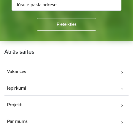
Kājene
Ātrās saites
Vakances
Iepirkumi
Projekti
Par mums