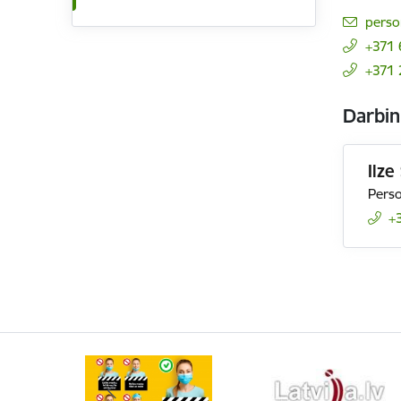
E-pas
perso
+371 
+371
Darbin
Ilze
Perso
+