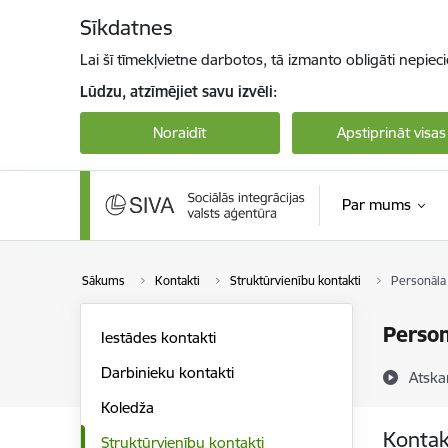
Pāriet uz lapas saturu
Sīkdatnes
Lai šī tīmekļvietne darbotos, tā izmanto obligāti nepiec
Lūdzu, atzīmējiet savu izvēli:
Noraidīt
Apstiprināt visas
Par mums
Sākums
Kontakti
Struktūrvienību kontakti
Personāla
Person
Iestādes kontakti
Darbinieku kontakti
Atska
Koledža
Kontak
Struktūrvienību kontakti