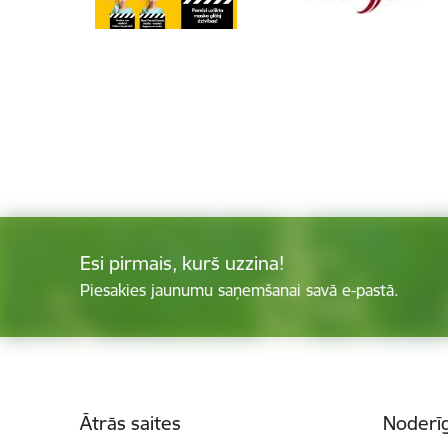
Esi pirmais, kurš uzzina!
Piesakies jaunumu saņemšanai savā e-pastā.
Kājene
Ātrās saites
Noderīg