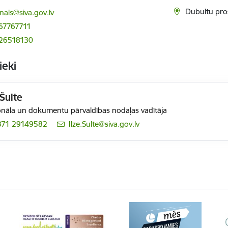
ts:
Dubultu pro
nals@siva.gov.lv
67767711
 26518130
ieki
 Šulte
nāla un dokumentu pārvaldības nodaļas vadītāja
371 29149582
E-pasts:
Ilze.Sulte@siva.gov.lv