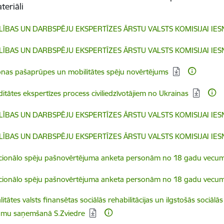
eriāli
dēt:
LĪBAS UN DARBSPĒJU EKSPERTĪZES ĀRSTU VALSTS KOMISIJAI IESN
dēt:
LĪBAS UN DARBSPĒJU EKSPERTĪZES ĀRSTU VALSTS KOMISIJAI IESN
dēt:
nas pašaprūpes un mobilitātes spēju novērtējums
dēt:
iditātes ekspertīzes process civiliedzīvotājiem no Ukrainas
dēt:
LĪBAS UN DARBSPĒJU EKSPERTĪZES ĀRSTU VALSTS KOMISIJAI IESN
dēt:
LĪBAS UN DARBSPĒJU EKSPERTĪZES ĀRSTU VALSTS KOMISIJAI IESN
dēt:
cionālo spēju pašnovērtējuma anketa personām no 18 gadu vecu
dēt:
cionālo spēju pašnovērtējuma anketa personām no 18 gadu vecum
dēt:
litātes valsts finansētas sociālās rehabilitācijas un ilgstošās sociālā
umu saņemšanā S.Zviedre