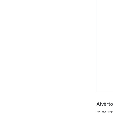
Atvērto
21.04.20