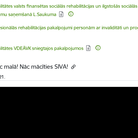
dēt:
litātes valsts finansētas sociālās rehabilitācijas un ilgstošās sociālā
umu saņemšanā L.Saukuma
dēt:
sionālās rehabilitācijas pakalpojumi personām ar invaliditāti un prog
dēt:
litātes VDEĀVK sniegtajos pakalpojumos
c malā! Nāc mācīties SIVA!
21.