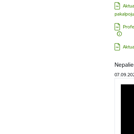
Lejupielā
Aktua
pakalpoj
Lejupielā
Profe
Lejupielā
Aktua
Nepalie
07.09.20