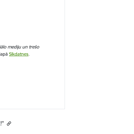
iālo mediju un trešo
 lapā
Sīkdatnes
.
A!"