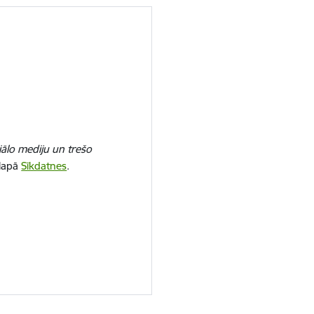
iālo mediju un trešo
 lapā
Sīkdatnes
.