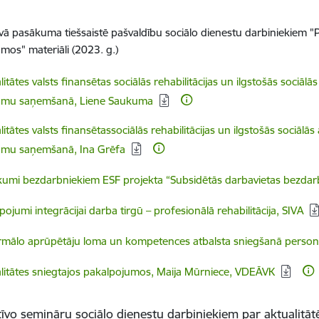
vā pasākuma tiešsaistē pašvaldību sociālo dienestu darbiniekiem 
mos" materiāli (2023. g.)
dēt:
litātes valsts finansētas sociālās rehabilitācijas un ilgstošās sociālā
umu saņemšanā, Liene Saukuma
dēt:
litātes valsts finansētassociālās rehabilitācijas un ilgstošās sociālās
umu saņemšanā, Ina Grēfa
dēt:
umi bezdarbniekiem ESF projekta “Subsidētās darbavietas bezdar
dēt:
pojumi integrācijai darba tirgū – profesionālā rehabilitācija, SIVA
dēt:
mālo aprūpētāju loma un kompetences atbalsta sniegšanā personām a
dēt:
litātes sniegtajos pakalpojumos, Maija Mūrniece, VDEĀVK
tīvo semināru sociālo dienestu darbiniekiem par aktuali