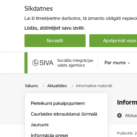
Pāriet uz lapas saturu
Sīkdatnes
Lai šī tīmekļvietne darbotos, tā izmanto obligāti nepiec
Lūdzu, atzīmējiet savu izvēli:
Noraidīt
Apstiprināt visas
Par mums
Sākums
Aktualitātes
Informatīvie materiāli
Inform
Pieteikumi pakalpojumiem
Caurlaides iebraukšanai Jūrmalā
Atska
Jaunumi
Publicēts: 
Informācija presei