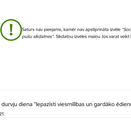
Saturs nav pieejams, kamēr nav apstiprināta izvēle
“Soc
pušu sīkdatnes”
. Sīkdatņu izvēles maiņu Jūs varat veikt
 durvju diena "Iepazīsti viesmīlības un gardāko ēdi
21.