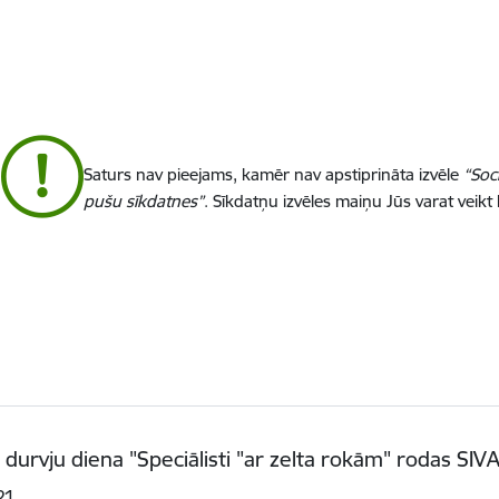
Saturs nav pieejams, kamēr nav apstiprināta izvēle
“Soc
pušu sīkdatnes”
. Sīkdatņu izvēles maiņu Jūs varat veikt
 durvju diena "Speciālisti "ar zelta rokām" rodas SIV
21.