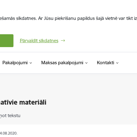
iešamās sīkdatnes. Ar Jūsu piekrišanu papildus šajā vietnē var tikt i
Pārvaldīt sīkdatnes
Pakalpojumi
Maksas pakalpojumi
Kontakti
atīvie materiāli
ņot tekstu
24.08.2020.