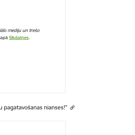
iālo mediju un trešo
 lapā
Sīkdatnes
.
enu pagatavošanas nianses!"