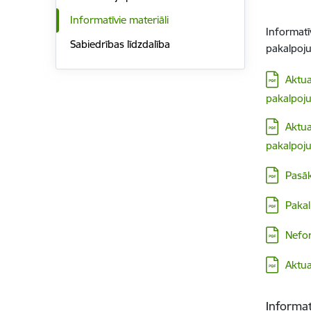
Informatīvie materiāli
Informatī
Sabiedrības līdzdalība
pakalpoju
Lejupielā
Aktua
pakalpoj
Lejupielā
Aktua
pakalpoj
Lejupielā
Pasāk
Lejupielā
Pakal
Lejupielā
Nefor
Lejupielā
Aktua
Informa