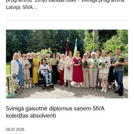
programmu “Zīmju valodas tulks”? Vienīgā programma
Latvijā: SIVA…
Svinīgā gaisotnē diplomus saņem SIVA
koledžas absolventi
06.07.2026.