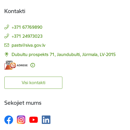
Kontakti
+371 67769890
+371 24973023
E-pasts:
pasts@siva.gov.lv
Dubultu prospekts 71, Jaundubulti, Jūrmala, LV-2015
Visi kontakti
Sekojiet mums