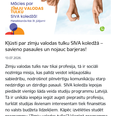
Kļūsti par zīmju valodas tulku SIVA koledžā –
savieno pasaules un nojauc barjeras!
13.07.2026.
Zīmju valodas tulks nav tikai profesija, tā ir sociāli
nozīmīga misija, kas palīdz veidot iekļaujošāku
sabiedrību, nodrošinot pilnvērtīgu komunikāciju starp
nedzirdīgo un dzirdīgo pasauli. SIVA koledža lepojas
piedāvāt vienīgo šāda veida studiju programmu Latvijā.
Tā ir unikāla iespēja iegūt augsti pieprasītu profesiju,
turklāt studijas ikvienam interesentam tiek finansētas
no valsts budžeta līdzekļiem. Kāpēc izvēlēties studēt