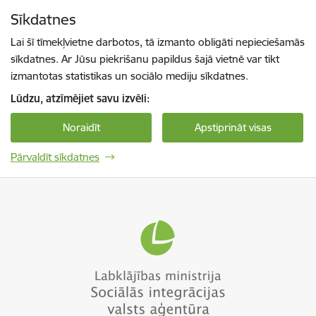
Pāriet uz lapas saturu
Sīkdatnes
Spied
lai meklētu
Enter
Lai šī tīmekļvietne darbotos, tā izmanto obligāti nepieciešamās
sīkdatnes. Ar Jūsu piekrišanu papildus šajā vietnē var tikt
izmantotas statistikas un sociālo mediju sīkdatnes.
Lūdzu, atzīmējiet savu izvēli:
Noraidīt
Apstiprināt visas
Pārvaldīt sīkdatnes
Sociālās integrācijas valsts aģentūra