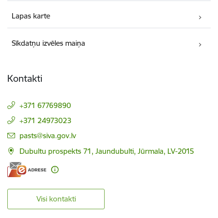
Lapas karte
Sīkdatņu izvēles maiņa
Kontakti
+371 67769890
+371 24973023
E-pasts:
pasts@siva.gov.lv
Dubultu prospekts 71, Jaundubulti, Jūrmala, LV-2015
Visi kontakti