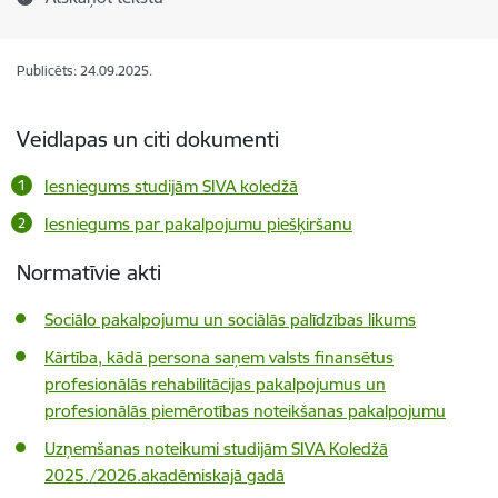
Publicēts: 24.09.2025.
Veidlapas un citi dokumenti
Iesniegums studijām SIVA koledžā
Iesniegums par pakalpojumu piešķiršanu
Normatīvie akti
Sociālo pakalpojumu un sociālās palīdzības likums
Kārtība, kādā persona saņem valsts finansētus
profesionālās rehabilitācijas pakalpojumus un
profesionālās piemērotības noteikšanas pakalpojumu
Uzņemšanas noteikumi studijām SIVA Koledžā
2025./2026.akadēmiskajā gadā