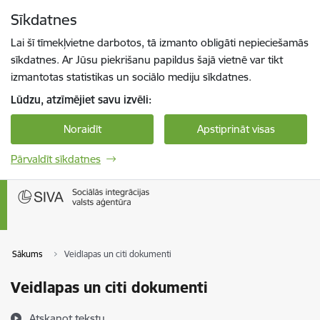
Pāriet uz lapas saturu
Sīkdatnes
Spied
lai meklētu
Enter
Lai šī tīmekļvietne darbotos, tā izmanto obligāti nepieciešamās
sīkdatnes. Ar Jūsu piekrišanu papildus šajā vietnē var tikt
izmantotas statistikas un sociālo mediju sīkdatnes.
Lūdzu, atzīmējiet savu izvēli:
Noraidīt
Apstiprināt visas
Pārvaldīt sīkdatnes
Sākums
Veidlapas un citi dokumenti
Veidlapas un citi dokumenti
Atskaņot tekstu