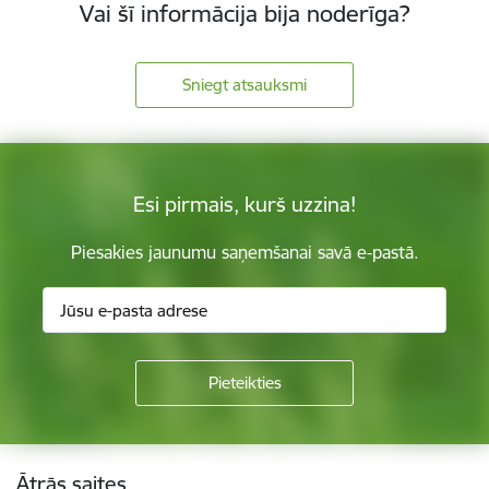
Vai šī informācija bija noderīga?
Sniegt atsauksmi
Esi pirmais, kurš uzzina!
Piesakies jaunumu saņemšanai savā e-pastā.
Kājene
Ātrās saites