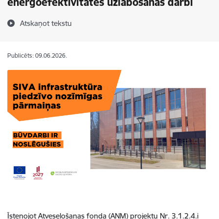
energoefektivitātes uzlabošanas darbi
Atskaņot tekstu
Publicēts: 09.06.2026.
Īstenojot Atveseļošanas fonda (ANM) projektu Nr. 3.1.2.4.i