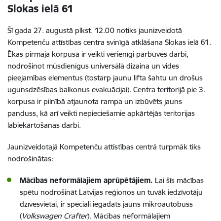
Slokas ielā 61
Šī gada 27. augustā plkst. 12.00 notiks jaunizveidotā
Kompetenču attīstības centra svinīgā atklāšana Slokas ielā 61.
Ēkas pirmajā korpusā ir veikti vērienīgi pārbūves darbi,
nodrošinot mūsdienīgus universālā dizaina un vides
pieejamības elementus (tostarp jaunu lifta šahtu un drošus
ugunsdzēsības balkonus evakuācijai). Centra teritorijā pie 3.
korpusa ir pilnībā atjaunota rampa un izbūvēts jauns
panduss, kā arī veikti nepieciešamie apkārtējās teritorijas
labiekārtošanas darbi.
Jaunizveidotajā Kompetenču attīstības centrā turpmāk tiks
nodrošinātas:
Mācības neformālajiem aprūpētājiem.
Lai šīs mācības
spētu nodrošināt Latvijas reģionos un tuvāk iedzīvotāju
dzīvesvietai, ir speciāli iegādāts jauns mikroautobuss
(
Volkswagen Crafter
). Mācības neformālajiem