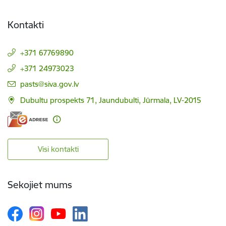
Kontakti
+371 67769890
+371 24973023
E-pasts:
pasts@siva.gov.lv
Dubultu prospekts 71, Jaundubulti, Jūrmala, LV-2015
Visi kontakti
Sekojiet mums