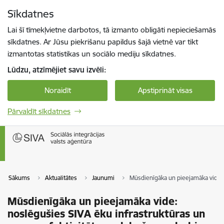
Pāriet uz lapas saturu
Sīkdatnes
Spied
lai meklētu
Enter
Lai šī tīmekļvietne darbotos, tā izmanto obligāti nepieciešamās
sīkdatnes. Ar Jūsu piekrišanu papildus šajā vietnē var tikt
izmantotas statistikas un sociālo mediju sīkdatnes.
Lūdzu, atzīmējiet savu izvēli:
Noraidīt
Apstiprināt visas
Pārvaldīt sīkdatnes
Sākums
Aktualitātes
Jaunumi
Mūsdienīgāka un pieejamāka vide: 
Mūsdienīgāka un pieejamāka vide:
noslēgušies SIVA ēku infrastruktūras un