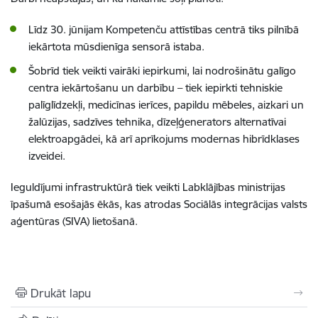
Līdz 30. jūnijam Kompetenču attīstības centrā tiks pilnībā
iekārtota mūsdienīga sensorā istaba.
Šobrīd tiek veikti vairāki iepirkumi, lai nodrošinātu galīgo
centra iekārtošanu un darbību – tiek iepirkti tehniskie
palīglīdzekļi, medicīnas ierīces, papildu mēbeles, aizkari un
žalūzijas, sadzīves tehnika, dīzeļģenerators alternatīvai
elektroapgādei, kā arī aprīkojums modernas hibrīdklases
izveidei.
Ieguldījumi infrastruktūrā tiek veikti Labklājības ministrijas
īpašumā esošajās ēkās, kas atrodas Sociālās integrācijas valsts
aģentūras (SIVA) lietošanā.
Drukāt lapu