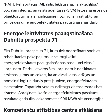
“RAITI: Rehabilitācija. Atbalsts. Iekļaušana. TālākIzglītība.”,
Sociālās integrācijas valsts aģentūras (SIVA) lietošanā esošajos
objektos Jūrmalā ir noslēgušies nozīmīgi infrastruktūras
pilnveides un energoefektivitātes paaugstināšanas darbi.
Energoefektivitātes paaugstināšana
Dubultu prospektā 71
Ēkā Dubultu prospektā 71, kurā tiek nodrošināts sociālās
rehabilitācijas pakalpojums, ir sekmīgi veikti
energoefektivitātes paaugstināšanas pasākumi ēkas 1.
korpusam. Darbu ietvaros šim korpusam ir nosiltinātas
ārsienas, jumts un cokols, kā arī aizstiklotas lodžijas un
nomainīti logi un durvis pret jauniem, energoefektīviem
elementiem. Tāpat izbūvēta mūsdienīga zibensaizsardzības
sistēma. Aprēķināts, ka šo energoefektivitātes pasākumu
rezultātā gadā tiks ieekonomētas 996 MWh siltumenerģijas.
Kompetenču attīstības centra atklāšana