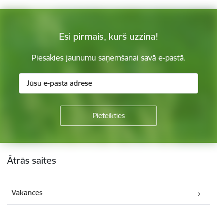
Esi pirmais, kurš uzzina!
Piesakies jaunumu saņemšanai savā e-pastā.
Kājene
Ātrās saites
Vakances