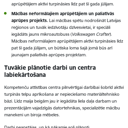
aprūpētājiem aktīvi turpināsies līdz pat šī gada jūlijam.
Mācības neformālajiem aprūpētājiem un paliatīvās
aprūpes projekts.
Lai mācības spētu nodrošināt Latvijas
reģionos un tuvāk iedzīvotāju dzīvesvietai, ir speciāli
iegādāts jauns mikroautobuss (
Volkswagen Crafter
).
Mācības neformālajiem aprūpētājiem aktīvi turpināsies līdz
pat šī gada jūlijam, un būtiska loma šajā jomā būs arī
jaunajam paliatīvās aprūpes projektam.
Tuvākie plānotie darbi un centra
labiekārtošana
Kompetenču attīstības centra pilnvērtīgai darbībai šobrīd aktīvi
turpinās telpu aprīkošana ar nepieciešamo materiāltehnisko
bāzi. Līdz maija beigām jau ir iegādāta liela daļa darbam un
prezentācijām vajadzīgās datortehnikas, specializētie mācību
manekeni un biroja mēbeles.
Darbi neapstājas, un kā nākamie soļi plānoti: