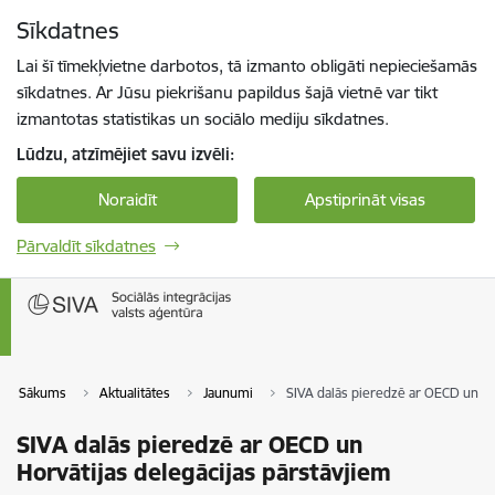
Pāriet uz lapas saturu
Sīkdatnes
Spied
lai meklētu
Enter
Lai šī tīmekļvietne darbotos, tā izmanto obligāti nepieciešamās
sīkdatnes. Ar Jūsu piekrišanu papildus šajā vietnē var tikt
izmantotas statistikas un sociālo mediju sīkdatnes.
Lūdzu, atzīmējiet savu izvēli:
Noraidīt
Apstiprināt visas
Pārvaldīt sīkdatnes
Sākums
Aktualitātes
Jaunumi
SIVA dalās pieredzē ar OECD un Ho
SIVA dalās pieredzē ar OECD un
Horvātijas delegācijas pārstāvjiem