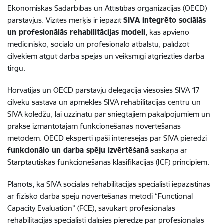
Ekonomiskās Sadarbības un Attīstības organizācijas (OECD)
pārstāvjus. Vizītes mērķis ir iepazīt
SIVA integrēto sociālās
un profesionālās rehabilitācijas modeli
, kas apvieno
medicīnisko, sociālo un profesionālo atbalstu, palīdzot
cilvēkiem atgūt darba spējas un veiksmīgi atgriezties darba
tirgū.
Horvātijas un OECD pārstāvju delegācija viesosies SIVA 17
cilvēku sastāvā un apmeklēs SIVA rehabilitācijas centru un
SIVA koledžu, lai uzzinātu par sniegtajiem pakalpojumiem un
praksē izmantotajām funkcionēšanas novērtēšanas
metodēm. OECD eksperti īpaši interesējas par SIVA pieredzi
funkcionālo un darba spēju izvērtēšanā
saskaņā ar
Starptautiskās funkcionēšanas klasifikācijas (ICF) principiem.
Plānots, ka SIVA sociālās rehabilitācijas speciālisti iepazīstinās
ar fizisko darba spēju novērtēšanas metodi “Functional
Capacity Evaluation” (FCE), savukārt profesionālās
rehabilitācijas speciālisti dalīsies pieredzē par profesionālās