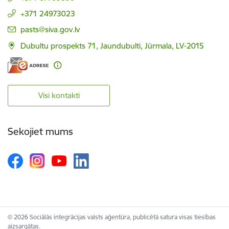
+371 24973023
E-pasts:
pasts@siva.gov.lv
Dubultu prospekts 71, Jaundubulti, Jūrmala, LV-2015
Visi kontakti
Sekojiet mums
© 2026 Sociālās integrācijas valsts aģentūra, publicētā satura visas tiesības
aizsargātas.