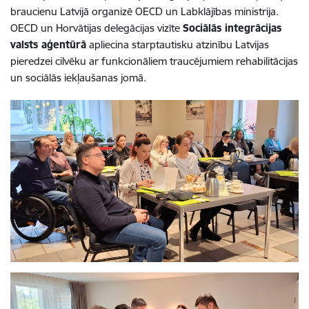
braucienu Latvijā organizē OECD un Labklājības ministrija.
OECD un Horvātijas delegācijas vizīte
Sociālās integrācijas
valsts aģentūrā
apliecina starptautisku atzinību Latvijas
pieredzei cilvēku ar funkcionāliem traucējumiem rehabilitācijas
un sociālās iekļaušanas jomā.