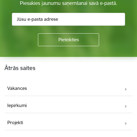
Piesakies jaunumu saņemšanai savā e-pastā.
Kājene
Ātrās saites
Vakances
Iepirkumi
Projekti