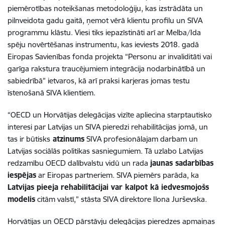
piemērotības noteikšanas metodoloģiju, kas izstrādāta un
pilnveidota gadu gaitā, ņemot vērā klientu profilu un SIVA
programmu klāstu. Viesi tiks iepazīstināti arī ar Melba/Ida
spēju novērtēšanas instrumentu, kas ieviests 2018. gadā
Eiropas Savienības fonda projekta “Personu ar invaliditāti vai
garīga rakstura traucējumiem integrācija nodarbinātībā un
sabiedrībā” ietvaros, kā arī praksi karjeras jomas testu
īstenošanā SIVA klientiem.
“OECD un Horvātijas delegācijas vizīte apliecina starptautisko
interesi par Latvijas un SIVA pieredzi rehabilitācijas jomā, un
tas ir būtisks
atzinums
SIVA profesionālajam darbam un
Latvijas sociālās politikas sasniegumiem. Tā uzlabo Latvijas
redzamību OECD dalībvalstu vidū un rada
jaunas sadarbības
iespējas
ar Eiropas partneriem. SIVA piemērs parāda, ka
Latvijas pieeja rehabilitācijai var kalpot kā iedvesmojošs
modelis
citām valstī,” stāsta SIVA direktore Ilona Jurševska.
Horvātijas un OECD pārstāvju delegācijas pieredzes apmaiņas