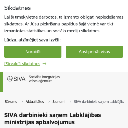
Pāriet uz lapas saturu
Sīkdatnes
Spied
lai meklētu
Enter
Lai šī tīmekļvietne darbotos, tā izmanto obligāti nepieciešamās
sīkdatnes. Ar Jūsu piekrišanu papildus šajā vietnē var tikt
izmantotas statistikas un sociālo mediju sīkdatnes.
Lūdzu, atzīmējiet savu izvēli:
Noraidīt
Apstiprināt visas
Pārvaldīt sīkdatnes
Sākums
Aktualitātes
Jaunumi
SIVA darbinieki saņem Labklājības
SIVA darbinieki saņem Labklājības
ministrijas apbalvojumus