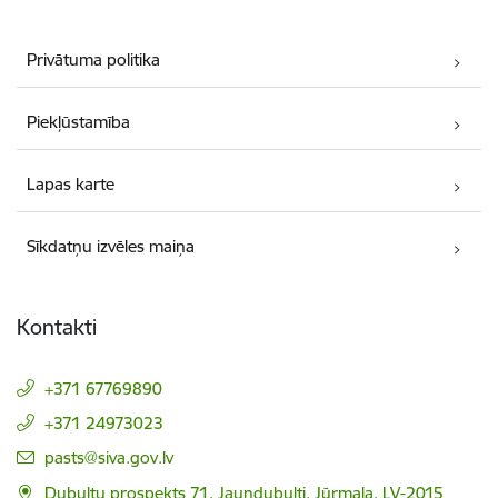
Privātuma politika
Piekļūstamība
Lapas karte
Sīkdatņu izvēles maiņa
Kontakti
+371 67769890
+371 24973023
E-pasts:
pasts@siva.gov.lv
Dubultu prospekts 71, Jaundubulti, Jūrmala, LV-2015