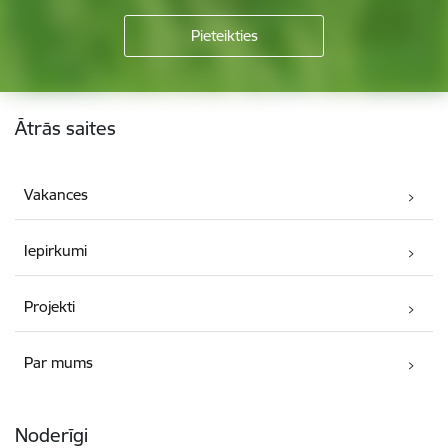
Kājene
Ātrās saites
Vakances
Iepirkumi
Projekti
Par mums
Noderīgi