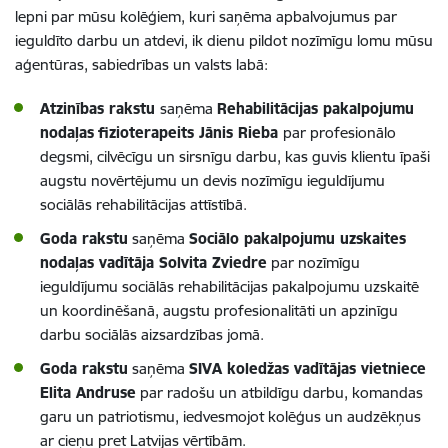
lepni par mūsu kolēģiem, kuri saņēma apbalvojumus par
ieguldīto darbu un atdevi, ik dienu pildot nozīmīgu lomu mūsu
aģentūras, sabiedrības un valsts labā:
Atzinības rakstu
saņēma
Rehabilitācijas pakalpojumu
nodaļas
fizioterapeits Jānis Rieba
par profesionālo
degsmi, cilvēcīgu un sirsnīgu darbu, kas guvis klientu īpaši
augstu novērtējumu un devis nozīmīgu ieguldījumu
sociālās rehabilitācijas attīstībā.
Goda rakstu
saņēma
Sociālo pakalpojumu uzskaites
nodaļas vadītāja Solvita Zviedre
par nozīmīgu
ieguldījumu sociālās rehabilitācijas pakalpojumu uzskaitē
un koordinēšanā, augstu profesionalitāti un apzinīgu
darbu sociālās aizsardzības jomā.
Goda rakstu
saņēma
SIVA koledžas vadītājas vietniece
Elita Andruse
par radošu un atbildīgu darbu, komandas
garu un patriotismu, iedvesmojot kolēģus un audzēkņus
ar cieņu pret Latvijas vērtībām.