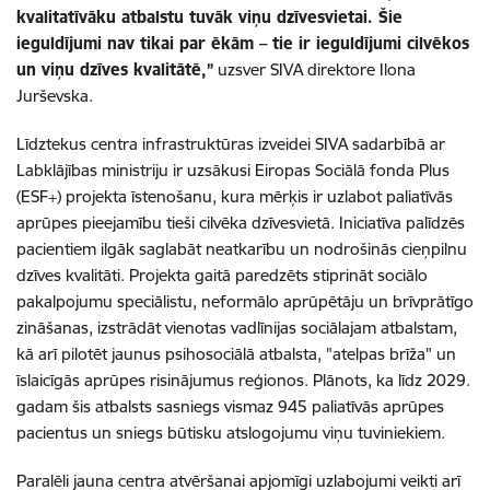
kvalitatīvāku atbalstu tuvāk viņu dzīvesvietai. Šie
ieguldījumi nav tikai par ēkām – tie ir ieguldījumi cilvēkos
un viņu dzīves kvalitātē,”
uzsver SIVA direktore Ilona
Jurševska.
Līdztekus centra infrastruktūras izveidei SIVA sadarbībā ar
Labklājības ministriju ir uzsākusi Eiropas Sociālā fonda Plus
(ESF+) projekta īstenošanu, kura mērķis ir uzlabot paliatīvās
aprūpes pieejamību tieši cilvēka dzīvesvietā. Iniciatīva palīdzēs
pacientiem ilgāk saglabāt neatkarību un nodrošinās cieņpilnu
dzīves kvalitāti. Projekta gaitā paredzēts stiprināt sociālo
pakalpojumu speciālistu, neformālo aprūpētāju un brīvprātīgo
zināšanas, izstrādāt vienotas vadlīnijas sociālajam atbalstam,
kā arī pilotēt jaunus psihosociālā atbalsta, "atelpas brīža" un
īslaicīgās aprūpes risinājumus reģionos. Plānots, ka līdz 2029.
gadam šis atbalsts sasniegs vismaz 945 paliatīvās aprūpes
pacientus un sniegs būtisku atslogojumu viņu tuviniekiem.
Paralēli jauna centra atvēršanai apjomīgi uzlabojumi veikti arī