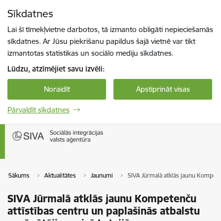
Pāriet uz lapas saturu
Sīkdatnes
Spied
lai meklētu
Enter
Lai šī tīmekļvietne darbotos, tā izmanto obligāti nepieciešamās
sīkdatnes. Ar Jūsu piekrišanu papildus šajā vietnē var tikt
izmantotas statistikas un sociālo mediju sīkdatnes.
Lūdzu, atzīmējiet savu izvēli:
Noraidīt
Apstiprināt visas
Pārvaldīt sīkdatnes
Sākums
Aktualitātes
Jaunumi
SIVA Jūrmalā atklās jaunu Kompeten
SIVA Jūrmalā atklās jaunu Kompetenču
attīstības centru un paplašinās atbalstu