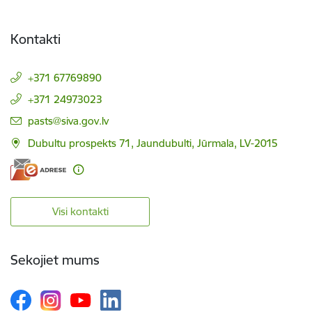
Kontakti
+371 67769890
+371 24973023
E-pasts:
pasts@siva.gov.lv
Dubultu prospekts 71, Jaundubulti, Jūrmala, LV-2015
Visi kontakti
Sekojiet mums