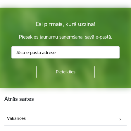
Esi pirmais, kurš uzzina!
Piesakies jaunumu saņemšanai savā e-pastā.
Kājene
Ātrās saites
Vakances