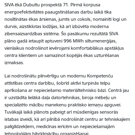
SIVA ēkā Dubultu prospektā 71. Pirmā korpusa
energoefektivitātes paaugstināšanas darbu laikā tika
nosiltinātas ēkas ārsienas, jumts un cokols, nomainīti logi un
durvis, aizstiklotas lodžijas, kā arī izbūvēta moderna
zibensaizsardzības sistēma. Šo pasākumu rezultātā SIVA
plāno gadā ietaupīt aptuveni 996 MWh siltumenerģijas,
vienlaikus nodrošinot ievērojami komfortablākus apstākļus
centra klientiem un samazinot kopējās ēkas uzturēšanas
izmaksas.
Lai nodrošinātu pilnvērtīgu un modernu Kompetenču
attīstības centra darbību, šobrīd aktīvi turpinās telpu
aprīkošana ar nepieciešamo materiāltehnisko bāzi. Centrā jau
ir uzstādīta lielākā daļa datortehnikas, biroja mēbeļu un
specializēto mācību manekenu praktisko iemaņu apguvei.
Tuvākajā laikā plānots pabeigt arī mūsdienīgas sensorās
istabas izveidi, kā arī pilnībā nodrošināt centru ar tehniskajiem
palīglīdzekļiem, medicīnas ierīcēm un nepieciešamajām
tehnoloģijām hibrīdmācību organizēšanai.