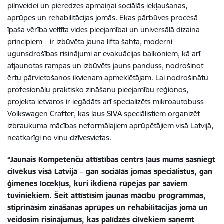
pilnveidei un pieredzes apmaiņai sociālās iekļaušanas,
aprūpes un rehabilitācijas jomās. Ēkas pārbūves procesā
īpaša vērība veltīta vides pieejamībai un universālā dizaina
principiem – ir izbūvēta jauna lifta šahta, moderni
ugunsdrošības risinājumi ar evakuācijas balkoniem, kā arī
atjaunotas rampas un izbūvēts jauns panduss, nodrošinot
ērtu pārvietošanos ikvienam apmeklētājam. Lai nodrošinātu
profesionālu praktisko zināšanu pieejamību reģionos,
projekta ietvaros ir iegādāts arī specializēts mikroautobuss
Volkswagen Crafter, kas ļaus SIVA speciālistiem organizēt
izbraukuma mācības neformālajiem aprūpētājiem visā Latvijā,
neatkarīgi no viņu dzīvesvietas.
“Jaunais Kompetenču attīstības centrs ļaus mums sasniegt
cilvēkus visā Latvijā – gan sociālās jomas speciālistus, gan
ģimenes locekļus, kuri ikdienā rūpējas par saviem
tuviniekiem. Šeit attīstīsim jaunas mācību programmas,
stiprināsim zināšanas aprūpes un rehabilitācijas jomā un
veidosim risinājumus, kas palīdzēs cilvēkiem saņemt