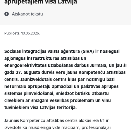
aprūpētājiem visā Latvijā
Atskaņot tekstu
Publicēts: 10.06.2026.
Sociālās integrācijas valsts aģentūra (SIVA) ir noslēgusi
apjomīgus infrastruktūras attīstības un
energoefektivitātes uzlabošanas darbus Jūrmalā, un jau šī
gada 27. augustā durvis vērs jauns Kompetenču attīstības
centrs. Jaunizveidotais centrs kļūs par nozīmīgu bāzi
neformālo aprūpētāju apmācībai un paliatīvās aprūpes
sistēmas pilnveidošanai, sniedzot būtisku atbalstu
cilvēkiem ar smagām veselības problēmām un viņu
tuviniekiem visā Latvijas teritorijā.
Jaunais Kompetenču attīstības centrs Slokas ielā 61 ir
izveidots kā mūsdienīga vide mācībām, profesionālajai