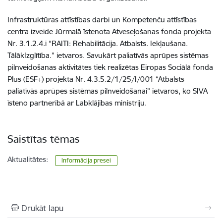
Infrastruktūras attīstības darbi un Kompetenču attīstības
centra izveide Jūrmalā īstenota Atveseļošanas fonda projekta
Nr. 3.1.2.4.i “RAITI: Rehabilitācija. Atbalsts. Iekļaušana.
TālākIzglītība.” ietvaros. Savukārt paliatīvās aprūpes sistēmas
pilnveidošanas aktivitātes tiek realizētas Eiropas Sociālā fonda
Plus (ESF+) projekta Nr. 4.3.5.2/1/25/I/001 “Atbalsts
paliatīvās aprūpes sistēmas pilnveidošanai” ietvaros, ko SIVA
īsteno partnerībā ar Labklājības ministriju.
Saistītas tēmas
Aktualitātes:
Informācija presei
Drukāt lapu